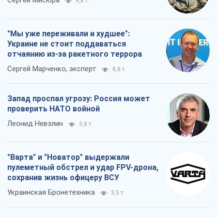
Сергей Мисюра
9,8 т.
"Мы уже переживали и худшее":
Украине не стоит поддаваться
отчаянию из-за ракетного террора
Сергей Марченко, эксперт
8,8 т.
Запад проспал угрозу: Россия может
проверить НАТО войной
Леонид Невзлин
3,8 т.
"Варта" и "Новатор" выдержали
пулеметный обстрел и удар FPV-дрона,
сохранив жизнь офицеру ВСУ
Украинская Бронетехника
3,5 т.