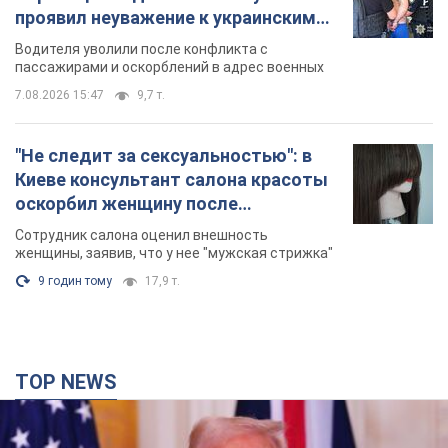
проявил неуважение к украинским
военным и поплатился за это.
Водителя уволили после конфликта с
Видео
пассажирами и оскорблений в адрес военных
7.08.2026 15:47
9,7 т.
"Не следит за сексуальностью": в
Киеве консультант салона красоты
оскорбил женщину после
химиотерапии, разгорелся скандал.
Сотрудник салона оценил внешность
Фото
женщины, заявив, что у нее "мужская стрижка"
9 годин тому
17,9 т.
TOP NEWS