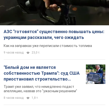
АЗС "готовятся" существенно повышать цены:
украинцам рассказали, чего ожидать
Как на заправках уже переписали стоимость топлива
9 часов назад
23,0 т.
"Белый дом не является
собственностью Трампа": суд США
приостановил строительство
бального зала стоимостью 400 млн
Трамп уже заявил, что немедленно подаст
долларов
апелляцию, назвав это "ужасным решением"
8 часов назад
1,8 т.