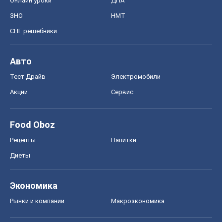
Онлайн уроки
ДПА
ЗНО
НМТ
СНГ решебники
Авто
Тест Драйв
Электромобили
Акции
Сервис
Food Oboz
Рецепты
Напитки
Диеты
Экономика
Рынки и компании
Mакроэкономика