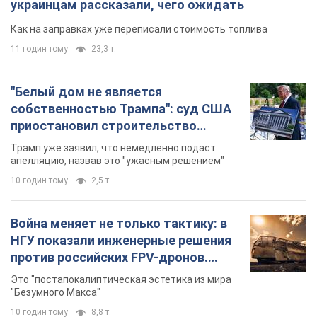
украинцам рассказали, чего ожидать
Как на заправках уже переписали стоимость топлива
11 годин тому
23,3 т.
"Белый дом не является
собственностью Трампа": суд США
приостановил строительство
бального зала стоимостью 400 млн
Трамп уже заявил, что немедленно подаст
долларов
апелляцию, назвав это "ужасным решением"
10 годин тому
2,5 т.
Война меняет не только тактику: в
НГУ показали инженерные решения
против российских FPV-дронов.
Фото
Это "постапокалиптическая эстетика из мира
"Безумного Макса"
10 годин тому
8,8 т.