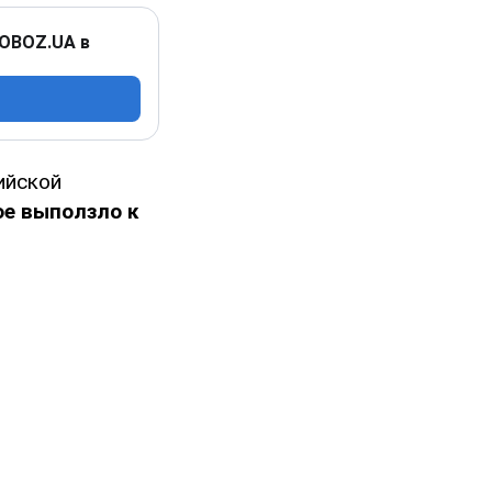
 OBOZ.UA в
ийской
е выползло к