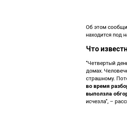
Об этом сообщ
находится под 
Что извест
"Четвертый день
домах. Человече
страшному. Пото
во время разбо
выползла обго
исчезла", – рас