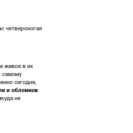
ас четвероногая
е живое в их
к самому
енно сегодня,
ли и обломков
икуда не