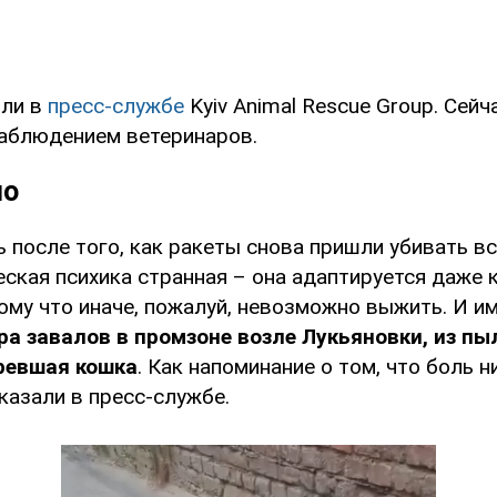
или в
пресс-службе
Kyiv Animal Rescue Group. Сейч
наблюдением ветеринаров.
но
 после того, как ракеты снова пришли убивать вс
ская психика странная – она адаптируется даже 
му что иначе, пожалуй, невозможно выжить. И им
ра завалов в промзоне возле Лукьяновки, из пы
ревшая кошка
. Как напоминание о том, что боль н
сказали в пресс-службе.