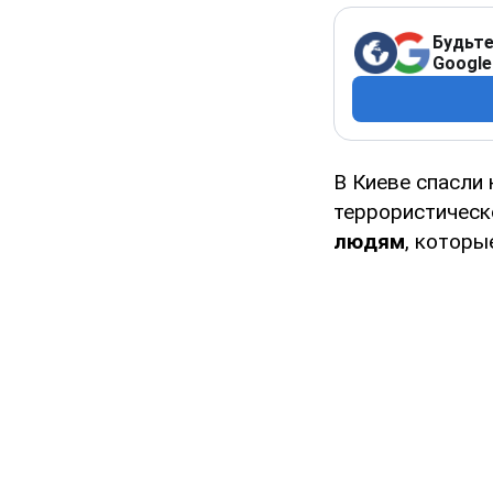
Будьте
Google
В Киеве спасли
террористичес
людям
, которы