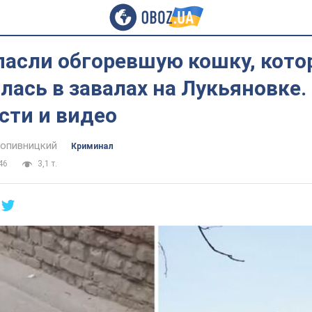
пасли обгоревшую кошку, кото
лась в завалах на Лукьяновке.
сти и видео
опивницкий
Криминал
46
3,1 т.