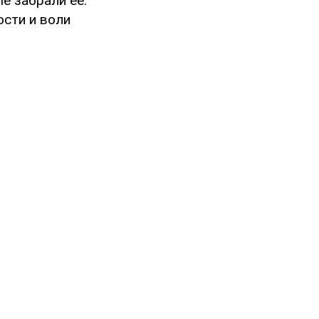
е забрали ее.
ости и воли