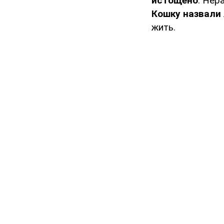
истощено
. Нер
Кошку назвали
жить.