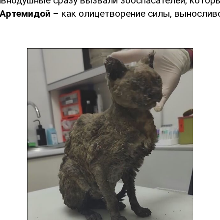
авнодушные сразу вызвали зооспасателей, которы
 Артемидой
– как олицетворение силы, вынослив