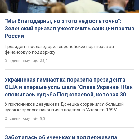
"Мы благодарны, но этого недостаточно":
Зеленский призвал ужесточить санкции против
России
Президент поблагодарил европейских партнеров за
финансовую поддержку
3 години тому
35,2 т.
Украинская гимнастка поразила президента
США и впервые услышала "Слава Украине"! Как
сложилась судьба Подкопаевой, которая 30
лет назад завоевала "золото" Олимпиады
У поклонников девушки из Донецка сохранился большой
кусок коврового покрытия с надписью "Атланта-1996"
2 години тому
8,3 т.
Заботилась об учениках и поддерживала