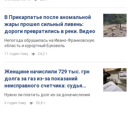
В Прикарпатье после аномальной
жары прошел сильный ливень:
дороги превратились в реки. Видео
Непогода обрушилась на Ивано-Франковскую
область и курортный Буковель
11 годин тому
24,2 т.
Женщине начислили 729 тыс. грн
долга за газ из-за показаний
неисправного счетчика: судья
вынес неожиданное решение
Нужно ли платить долг из-за доначисления
6 годин тому
30,8 т.