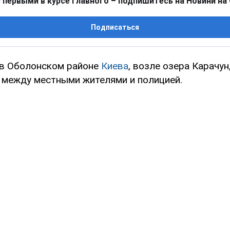
 первыми в курсе главного – подпишитесь на Новини на
Подписаться
 в Оболонском районе
Киева
, возле озера Карачу
 между местными жителями и полицией.