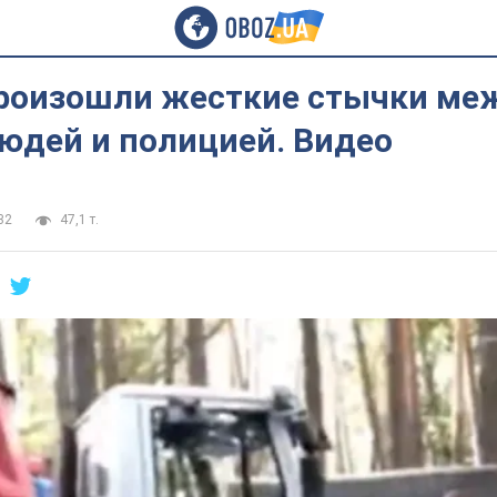
произошли жесткие стычки ме
юдей и полицией. Видео
32
47,1 т.