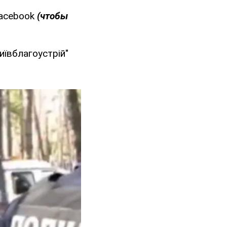
Facebook
(чтобы
иївблагоустрій"