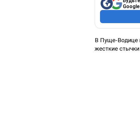
Будьте
Google
В Пуще-Водице
жесткие стычки