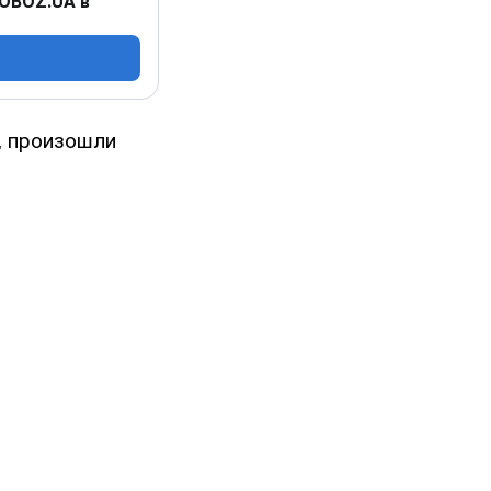
 OBOZ.UA в
н, произошли