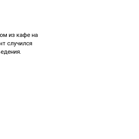
ном из кафе на
т случился
едения.