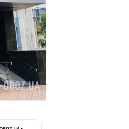
 OBOZ.UA в