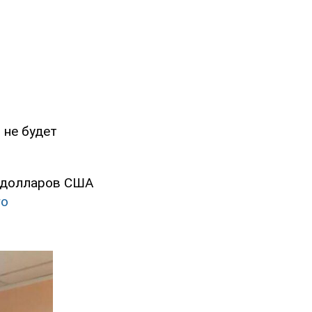
 не будет
0 долларов США
го