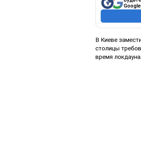
Google
В Киеве замест
столицы требов
время локдауна