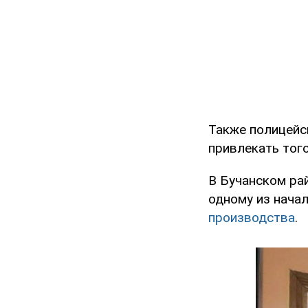
Также полицейск
привлекать того
В Бучанском ра
одному из нача
производства
.