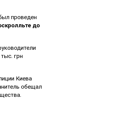
 был проведен
оскролльте до
 руководители
тыс. грн
лиции Киева
анитель обещал
щества.