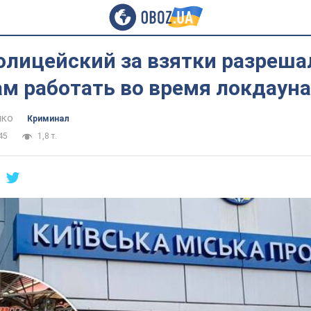
олицейский за взятки разреша
м работать во время локдауна
нко
Криминал
45
1,8 т.