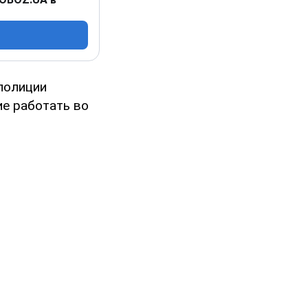
полиции
ие работать во