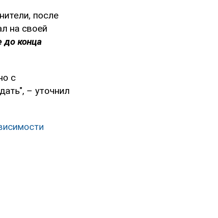
нители, после
л на своей
е до конца
но с
ать", – уточнил
ависимости