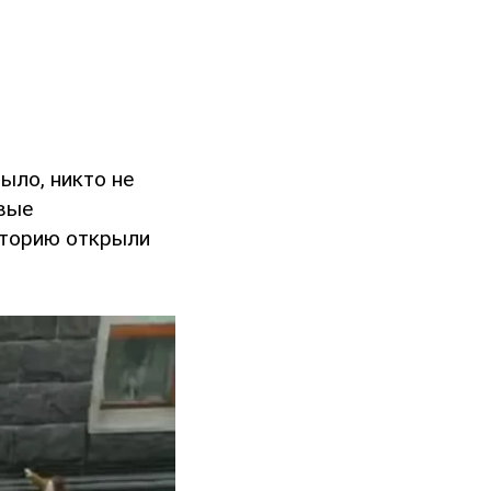
ыло, никто не
рвые
риторию открыли