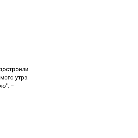
 достроили
мого утра.
ю", –