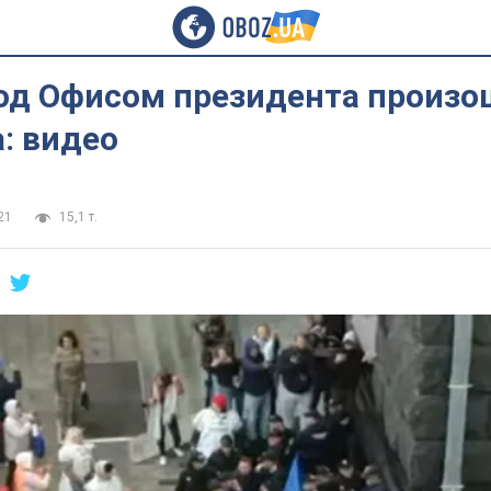
под Офисом президента произо
: видео
21
15,1 т.