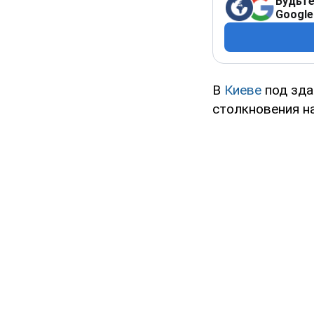
Будьте
Google
В
Киеве
под зда
столкновения н