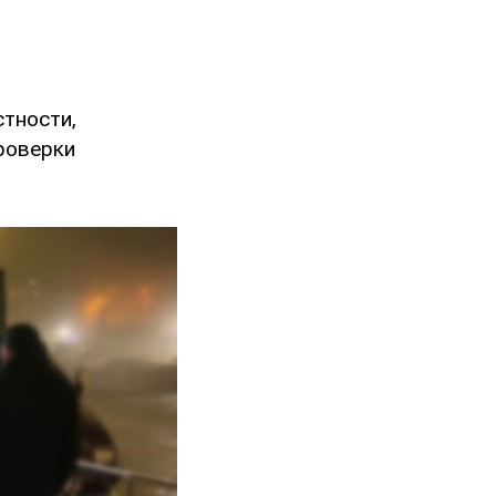
тности,
роверки