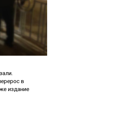
зали.
перерос в
кже издание