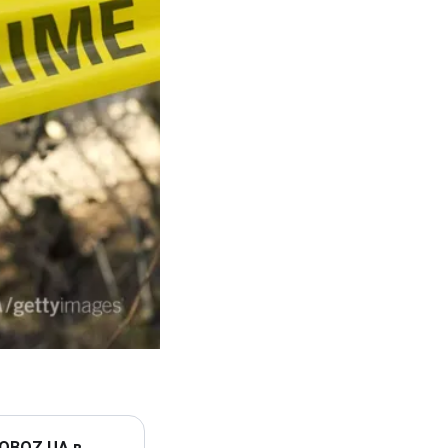
 OBOZ.UA в