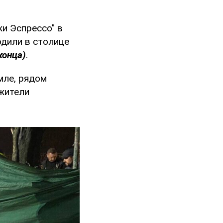
и Эспрессо" в
дили в столице
конца)
.
мле, рядом
жители