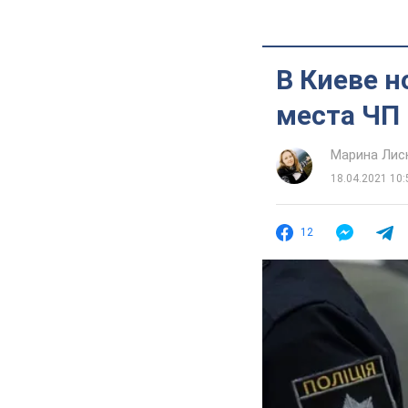
В Киеве н
места ЧП
Марина Лис
18.04.2021 10:
12