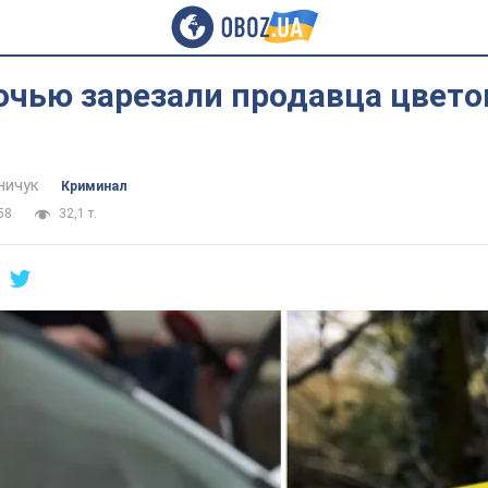
очью зарезали продавца цветов
ничук
Криминал
58
32,1 т.