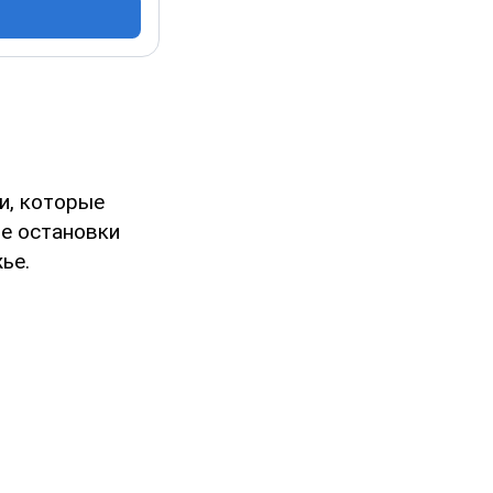
и, которые
ле остановки
ье.