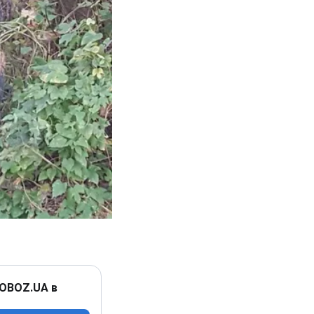
 OBOZ.UA в