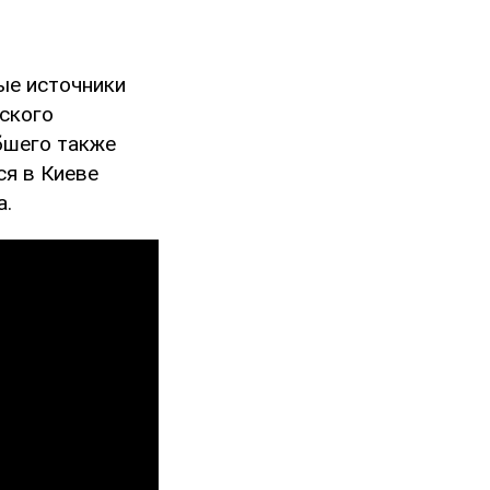
ые источники
ского
бшего также
ся в Киеве
а.