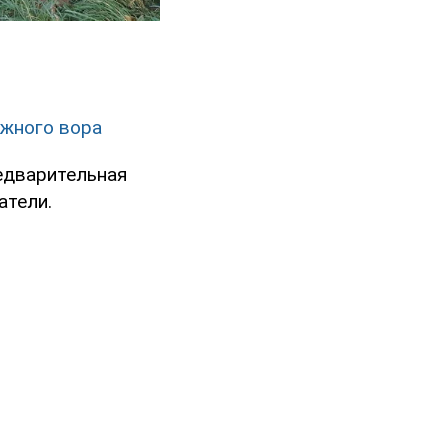
ажного вора
едварительная
атели.