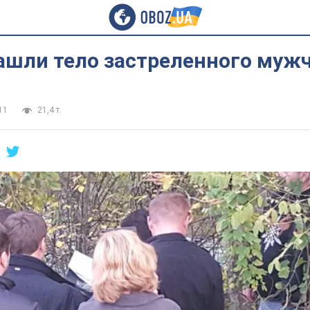
нашли тело застреленного муж
11
21,4 т.