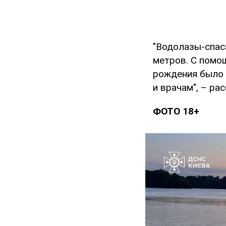
"Водолазы-спаса
метров. С помо
рождения было 
и врачам", – ра
ФОТО 18+