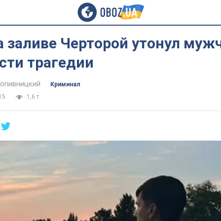
а заливе Черторой утонул муж
сти трагедии
опивницкий
Криминал
15
1,6 т.