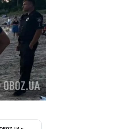
 OBOZ.UA в