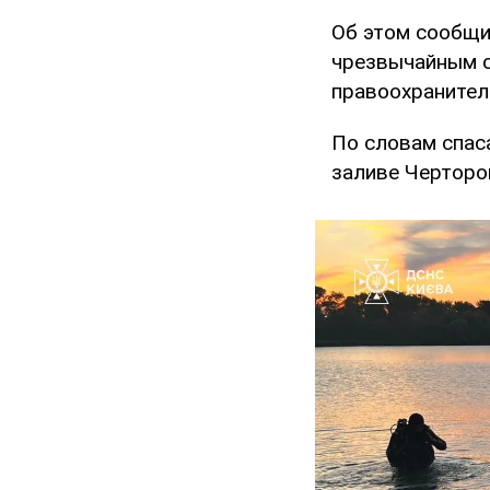
Об этом сообщ
чрезвычайным с
правоохранител
По словам спаса
заливе Черторой