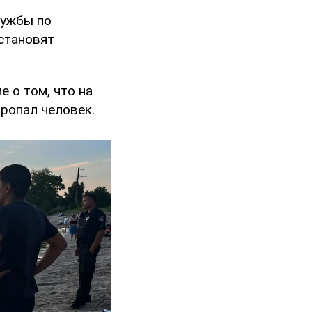
лужбы по
становят
е о том, что на
пропал человек.