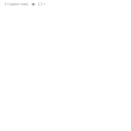
3 години тому
2,2 т.