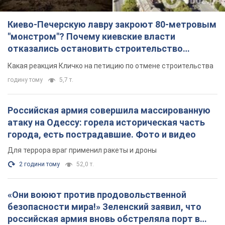
Киево-Печерскую лавру закроют 80-метровым
"монстром"? Почему киевские власти
отказались остановить строительство
небоскреба "московского верующего"
Какая реакция Кличко на петицию по отмене строительства
годину тому
5,7 т.
Российская армия совершила массированную
атаку на Одессу: горела историческая часть
города, есть пострадавшие. Фото и видео
Для террора враг применил ракеты и дроны
2 години тому
52,0 т.
«Они воюют против продовольственной
безопасности мира!» Зеленский заявил, что
российская армия вновь обстреляла порт в