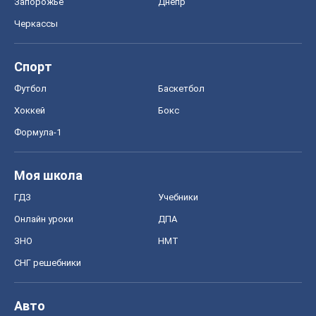
Моя школа
ГДЗ
Учебники
Онлайн уроки
ДПА
ЗНО
НМТ
СНГ решебники
Авто
Тест Драйв
Электромобили
Акции
Сервис
Food Oboz
Рецепты
Напитки
Диеты