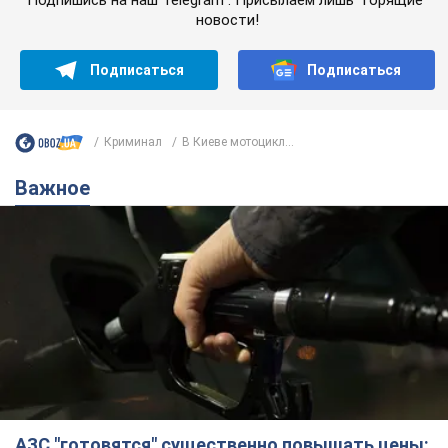
АЗС "готовятся" существенно повышать цены:
украинцам рассказали, чего ожидать
Как на заправках уже переписали стоимость топлива
7.08.2026 22:56
23,7 т.
"Белый дом не является
собственностью Трампа": суд США
приостановил строительство