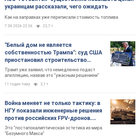
бального зала стоимостью 400 млн
Трамп уже заявил, что немедленно подаст
долларов
апелляцию, назвав это "ужасным решением"
11 годин тому
3,1 т.
Война меняет не только тактику: в
НГУ показали инженерные решения
против российских FPV-дронов.
Фото
Это "постапокалиптическая эстетика из мира
"Безумного Макса"
11 годин тому
9,7 т.