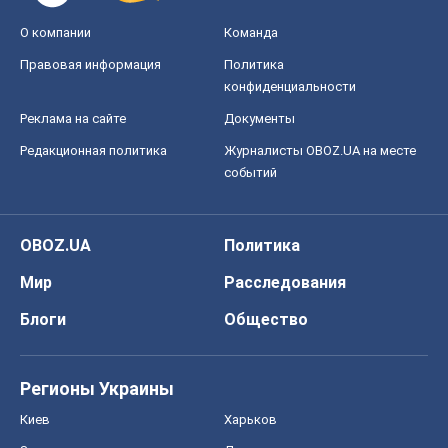
OBOZ.UA
Политика
Мир
Расследования
Блоги
Общество
Регионы Украины
Киев
Харьков
Запорожье
Днепр
Черкассы
Спорт
Футбол
Баскетбол
Хоккей
Бокс
Формула-1