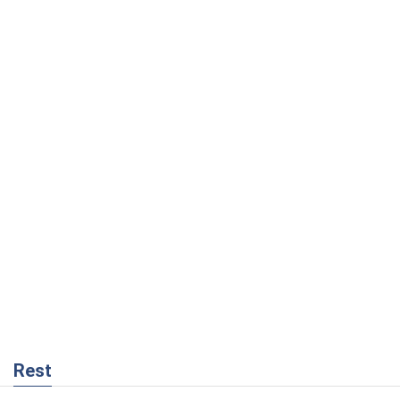
Rest
Мнения
Совпадение интересов двух циничных
игроков или тайный план Трампа и
Путина?
Виктор Швец
2,5 т.