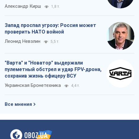
"Варта" и "Новатор" выдержали
пулеметный обстрел и удар FPV-дрона,
сохранив жизнь офицеру ВСУ
Украинская Бронетехника
4,4 т.
Все мнения
О компании
Команда
Правовая информация
Политика
конфиденциальности
Реклама на сайте
Документы
Редакционная политика
Журналисты OBOZ.UA на месте
событий