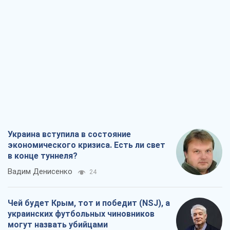
Украина вступила в состояние
экономического кризиса. Есть ли свет
в конце туннеля?
Вадим Денисенко
24
Чей будет Крым, тот и победит (NSJ), а
украинских футбольных чиновников
могут назвать убийцами
Александр Кирш
1,8 т.
Запад проспал угрозу: Россия может
проверить НАТО войной
Леонид Невзлин
5,5 т.