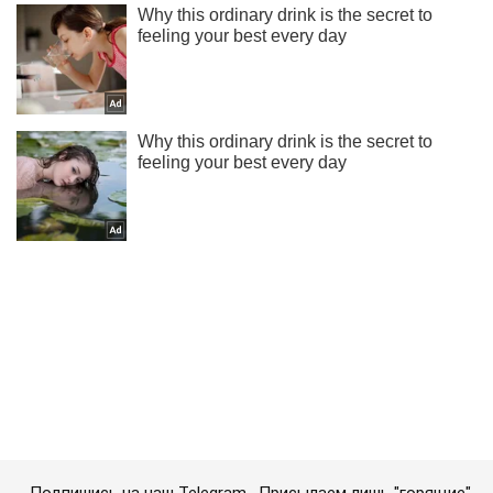
Подпишись на наш Telegram . Присылаем лишь "горящие"
новости!
Подписаться
Подписаться
Криминал
В Киеве мотоцикл...
Важное