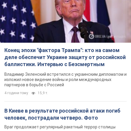
баллистики. Интервью с Безсмертным
Владимир Зеленский встретился с украинским дипломатом и
изложил новое видение войны и роли международных
партнеров в борьбе с Россией
4 години тому
15,9 т.
В Киеве в результате российской атаки погиб
человек, пострадали четверо. Фото
Враг продолжает регулярный ракетный террор столицы
годину тому
25,9 т.
В Сызрани атакован НПЗ, вспыхнул пожар:
поднялся столб черного дыма. Видео
Самарскую область всю ночь атаковали БПЛА
4 години тому
3,1 т.