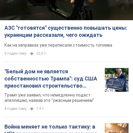
АЗС "готовятся" существенно повышать цены:
украинцам рассказали, чего ожидать
Как на заправках уже переписали стоимость топлива
9 годин тому
23,0 т.
"Белый дом не является
собственностью Трампа": суд США
приостановил строительство
бального зала стоимостью 400 млн
Трамп уже заявил, что немедленно подаст
долларов
апелляцию, назвав это "ужасным решением"
8 годин тому
1,9 т.
Война меняет не только тактику: в