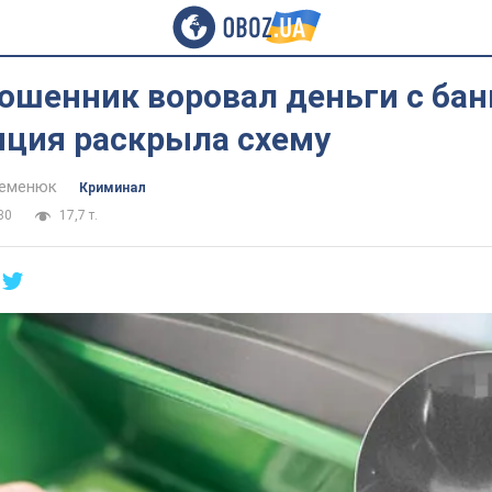
ошенник воровал деньги с бан
иция раскрыла схему
Семенюк
Криминал
30
17,7 т.