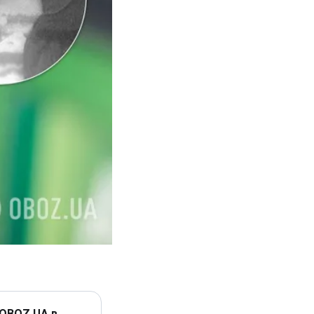
 OBOZ.UA в