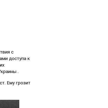
твия с
ами доступа к
их
Украины .
т. Ему грозит