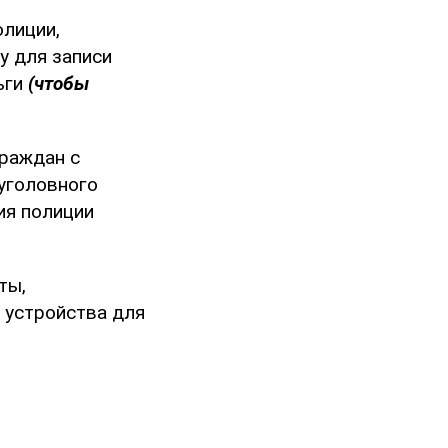
олиции,
у для записи
ьги
(чтобы
граждан с
 уголовного
ия полиции
ты,
 устройства для