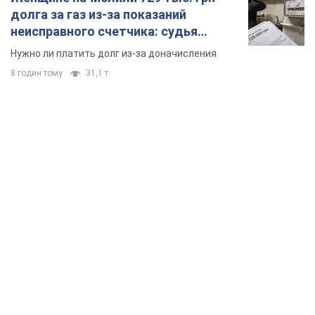
долга за газ из-за показаний
неисправного счетчика: судья
вынес неожиданное решение
Нужно ли платить долг из-за доначисления
8 годин тому
31,1 т.