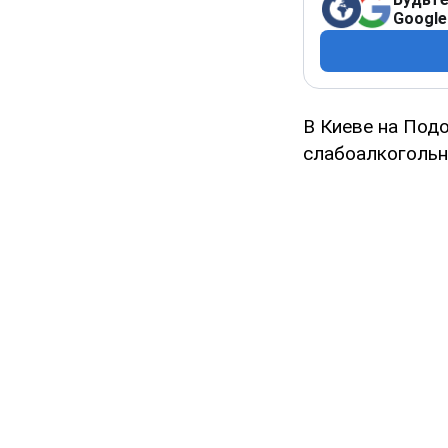
Google
В Киеве на Подо
слабоалкогольн