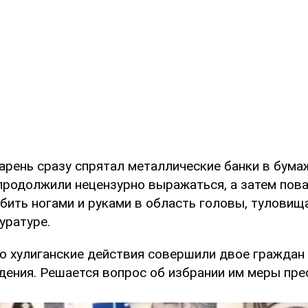
арень сразу спрятал металлические банки в бума
родолжили нецензурно выражаться, а затем пова
бить ногами и руками в область головы, туловища 
уратуре.
то хулиганские действия совершили двое граждан
дения. Решается вопрос об избрании им меры пре