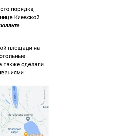
ого порядка,
нице Киевской
ролльте
вой площади на
когольные
а также сделали
ываниями.