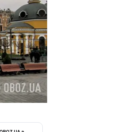
 OBOZ.UA в