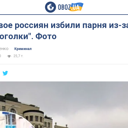
вое россиян избили парня из-з
оголки". Фото
енко
Криминал
0
25,7 т.