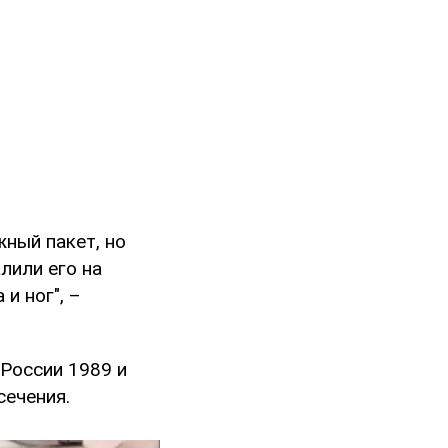
жный пакет, но
лили его на
и ног", –
 России 1989 и
сечения.