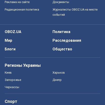
Блоги
Общество
Регионы Украины
Киев
Харьков
Запорожье
Днепр
Черкассы
Спорт
Футбол
Баскетбол
Хоккей
Бокс
Формула-1
Моя школа
ГДЗ
Учебники