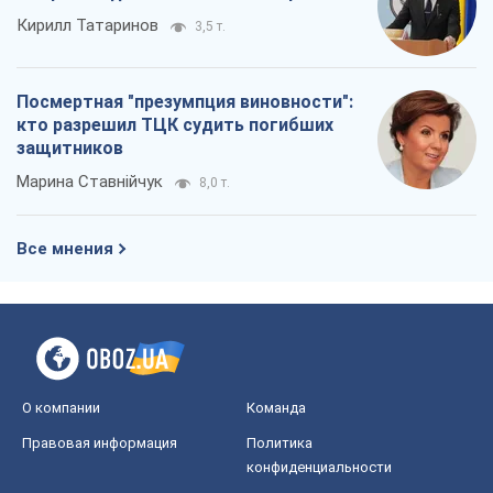
Все мнения
О компании
Команда
Правовая информация
Политика
конфиденциальности
Реклама на сайте
Документы
Редакционная политика
Журналисты OBOZ.UA на месте
событий
OBOZ.UA
Политика
Мир
Расследования