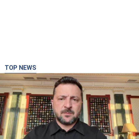
TOP NEWS
"Защита нашей жизни": Зеленский об
антибаллистической системе FREYJA,
санкциях против России и поддержке аграриев.
Видео
Европейские партнеры присоединяются к совместному
проекту
12 часов назад
88,6 т.