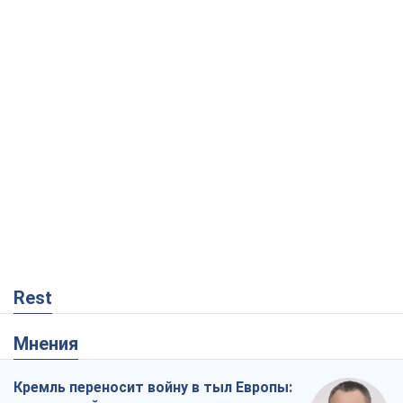
Rest
Мнения
Кремль переносит войну в тыл Европы:
под угрозой критическая логистика
Виктор Ягун
11,1 т.
На чьей стороне истории выступает
Дональд Трамп?
Виктор Каспрук
9,3 т.