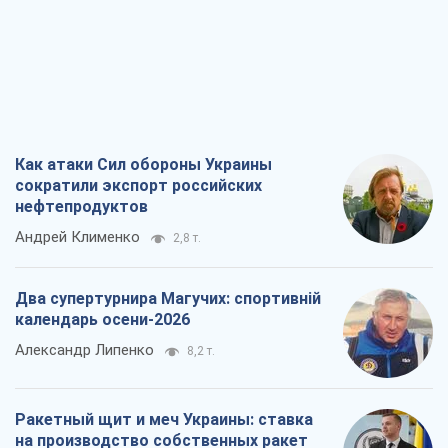
нефтепродуктов
Андрей Клименко
2,8 т.
Два супертурнира Магучих: спортивній
календарь осени-2026
Александр Липенко
8,2 т.
Ракетный щит и меч Украины: ставка
на производство собственных ракет
Кирилл Татаринов
3,5 т.
Посмертная "презумпция виновности":
кто разрешил ТЦК судить погибших
защитников
Марина Ставнійчук
8,0 т.