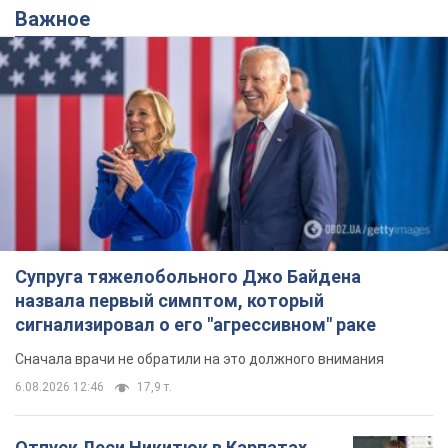
Супруга тяжелобольного Джо Байдена
назвала первый симптом, который
сигнализировал о его "агрессивном" раке
Сначала врачи не обратили на это должного внимания
6.08.2026 12:46
17,9 т.
Отпуск Леси Никитюк в Карпатах
обернулся скандалом: почему
ведущую несправедливо захейтили
Знаменитость вышла на прямую
коммуникацию в сети и расставила все точки
над "i"
6.08.2026 17:32
14,5 т.