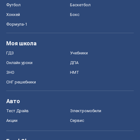
Онлайн уроки
ДПА
ЗНО
НМТ
СНГ решебники
Авто
Тест Драйв
Электромобили
Акции
Сервис
Food Oboz
Рецепты
Напитки
Диеты
Экономика
Рынки и компании
Mакроэкономика