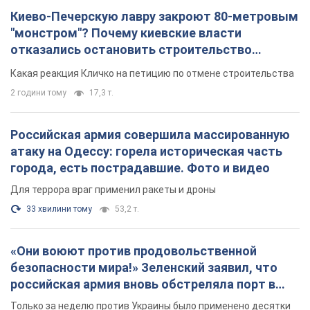
Киево-Печерскую лавру закроют 80-метровым
"монстром"? Почему киевские власти
отказались остановить строительство
небоскреба "московского верующего"
Какая реакция Кличко на петицию по отмене строительства
2 години тому
17,3 т.
Российская армия совершила массированную
атаку на Одессу: горела историческая часть
города, есть пострадавшие. Фото и видео
Для террора враг применил ракеты и дроны
33 хвилини тому
53,2 т.
«Они воюют против продовольственной
безопасности мира!» Зеленский заявил, что
российская армия вновь обстреляла порт в
Одессе
Только за неделю против Украины было применено десятки