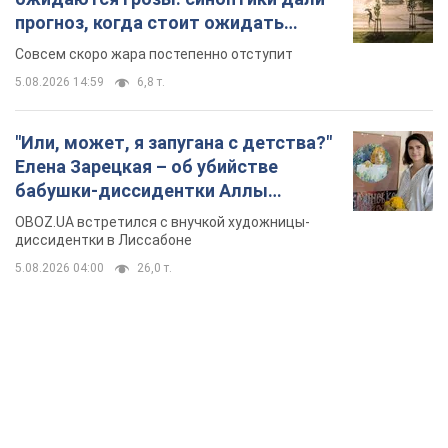
прогноз, когда стоит ожидать
изменения погоды
Совсем скоро жара постепенно отступит
5.08.2026 14:59
6,8 т.
"Или, может, я запугана с детства?"
Елена Зарецкая – об убийстве
бабушки-диссидентки Аллы
Горской, критике сына Стуса и
OBOZ.UA встретился с внучкой художницы-
бегстве в Португалию с пятью
диссидентки в Лиссабоне
детьми
5.08.2026 04:00
26,0 т.