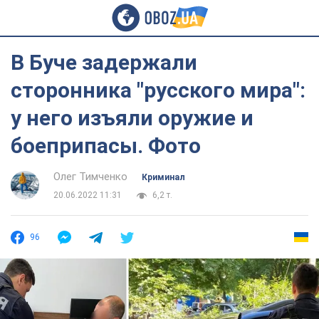
В Буче задержали
сторонника "русского мира":
у него изъяли оружие и
боеприпасы. Фото
Олег Тимченко
Криминал
20.06.2022 11:31
6,2 т.
96