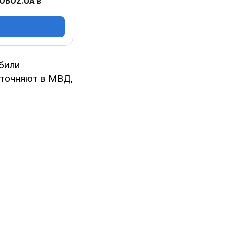
 OBOZ.UA в
абили
уточняют в МВД,