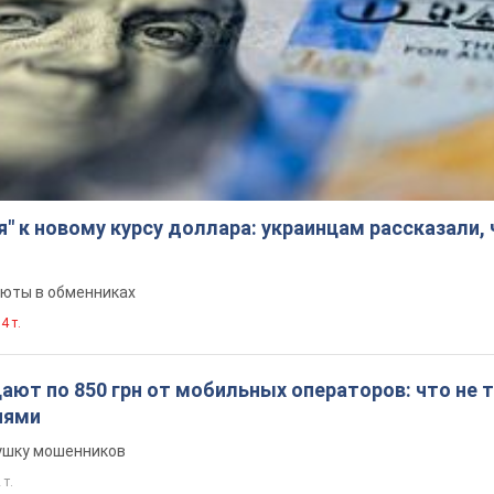
я" к новому курсу доллара: украинцам рассказали,
люты в обменниках
4 т.
ют по 850 грн от мобильных операторов: что не т
иями
вушку мошенников
 т.