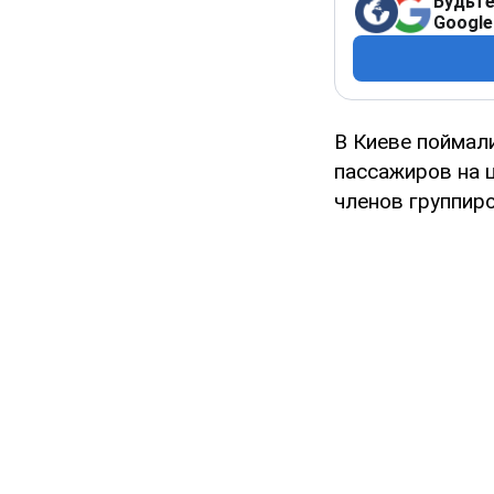
Будьте
Google
В Киеве поймал
пассажиров на 
членов группир