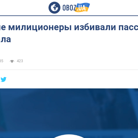
е милиционеры избивали пас
ла
35
423