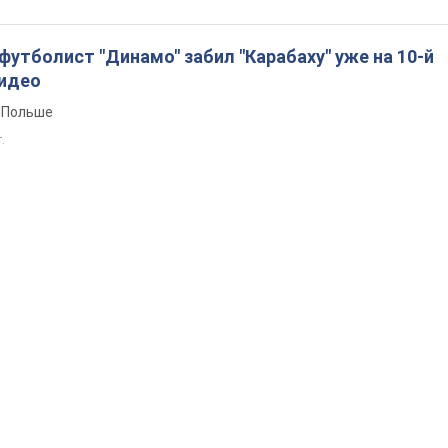
утболист "Динамо" забил "Карабаху" уже на 10-й
Видео
 Польше
т.