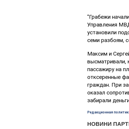
"Грабежи начали
Управления МВД
установили подо
семи разбоям, 
Максим и Сергей
высматривали, к
пассажиру на п
отксеренные фа
граждан. При з
оказал сопроти
забирали деньги
Редакционная политик