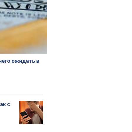
 чего ожидать в
ак с