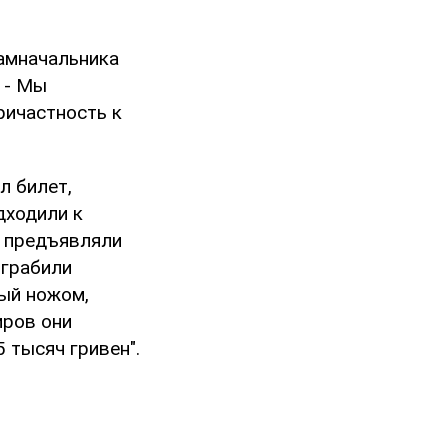
замначальника
 - Мы
ричастность к
л билет,
дходили к
, предъявляли
 грабили
ный ножом,
иров они
 тысяч гривен".