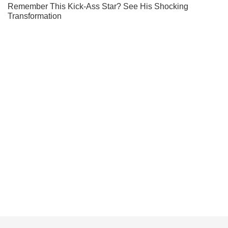
Не пропусти молнию! Подписывайся на нас в Telegram
Подписаться
Подписаться
Криминал
"Улов" на миллионы:...
Важное