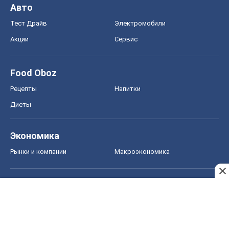
Новости медицины
MAMACLUB
Шоу
Афиша
Сплетни
Красота
Мода
Женский Журнал