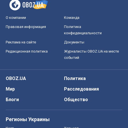
Регионы Украины
Киев
Харьков
Запорожье
Днепр
Черкассы
Спорт
Футбол
Баскетбол
Хоккей
Бокс
Формула-1
Моя школа
ГДЗ
Учебники
Онлайн уроки
ДПА
ЗНО
НМТ