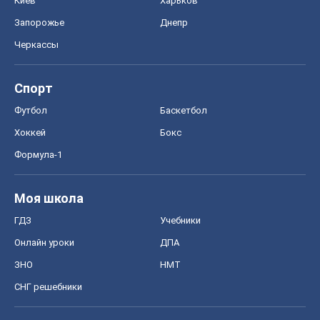
СНГ решебники
Авто
Тест Драйв
Электромобили
Акции
Сервис
Food Oboz
Рецепты
Напитки
Диеты
Экономика
Рынки и компании
Mакроэкономика
MedOboz