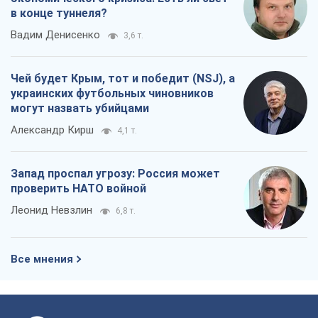
О компании
Команда
Правовая информация
Политика
конфиденциальности
Реклама на сайте
Документы
Редакционная политика
Журналисты OBOZ.UA на месте
событий
OBOZ.UA
Политика
Мир
Расследования
Блоги
Общество