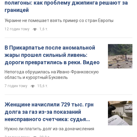
неисправного счетчика: судья
вынес неожиданное решение
Нужно ли платить долг из-за доначисления
2 години тому
30,0 т.
TOP NEWS