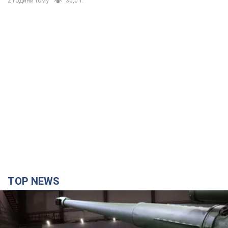
Кремль получил "окно возможностей", а Трамп
остался почти без ракет: как быть Украине?
Интервью с Мельником
Мнение о том, что у России закончатся баллистические
ракеты, крайне опасно, подчеркнул эксперт
5 годин тому
29,7 т.
Украина заключила соглашения о ежемесячной
поставке ракет для системы Patriot из США: