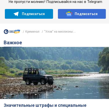
Значительные штрафы и специальные
полигоны: как проблему джипинга решают за
границей
Украине не помешает взять пример со стран Европы
12 годин тому
1,6 т.
В Прикарпатье после аномальной
жары прошел сильный ливень:
дороги превратились в реки. Видео
Непогода обрушилась на Ивано-Франковскую
область и курортный Буковель
7 годин тому
15,6 т.
Женщине начислили 729 тыс. грн
долга за газ из-за показаний