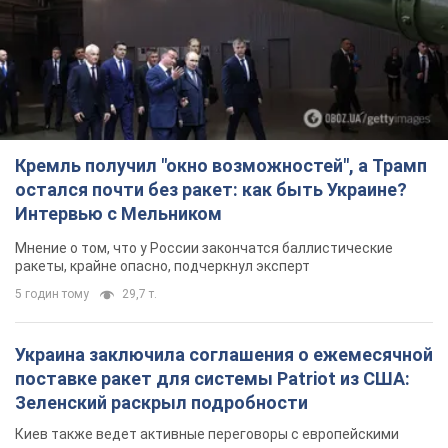
Зеленский раскрыл подробности
Киев также ведет активные переговоры с европейскими
партнерами
3 години тому
2,6 т.
Заботилась об учениках и поддерживала
учителей: в результате удара РФ по Киевской
области погибли директор киевского лицея, её
муж и внук
Вечная память жертвам российского террора
3 години тому
14,4 т.