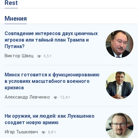
создает новую армию
Игар Тышкевич
8,8 т.
Когда закончится война?
Юрий Христензен
4,1 т.