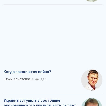
Украина вступила в состояние
экономического кризиса. Есть ли свет
в конце туннеля?
Вадим Денисенко
3,6 т.
Чей будет Крым, тот и победит (NSJ), а
украинских футбольных чиновников
могут назвать убийцами
Александр Кирш
4,1 т.
Запад проспал угрозу: Россия может
проверить НАТО войной
Леонид Невзлин
6,8 т.
Все мнения