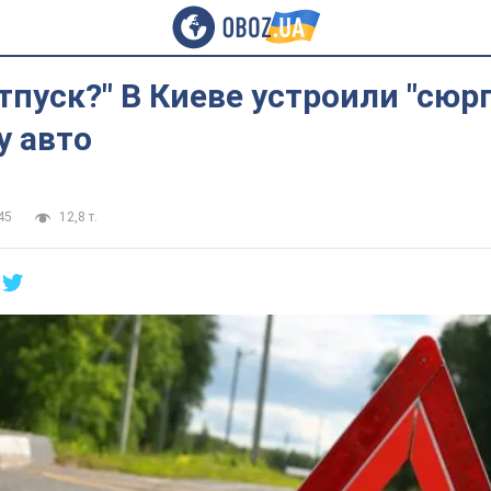
отпуск?" В Киеве устроили "сюр
у авто
45
12,8 т.