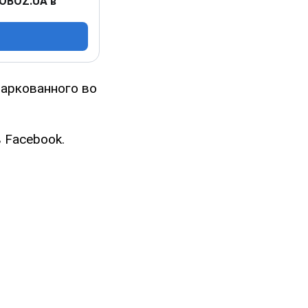
 OBOZ.UA в
паркованного во
 Facebook.