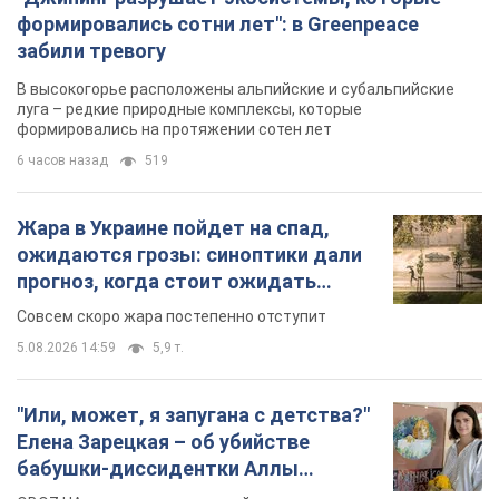
формировались сотни лет": в Greenpeace
забили тревогу
В высокогорье расположены альпийские и субальпийские
луга – редкие природные комплексы, которые
формировались на протяжении сотен лет
6 часов назад
519
Жара в Украине пойдет на спад,
ожидаются грозы: синоптики дали
прогноз, когда стоит ожидать
изменения погоды
Совсем скоро жара постепенно отступит
5.08.2026 14:59
5,9 т.
"Или, может, я запугана с детства?"
Елена Зарецкая – об убийстве
бабушки-диссидентки Аллы
Горской, критике сына Стуса и