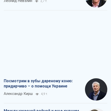
Леонид Невзлин
2,7 т.
Посмотрим в зубы дареному коню:
придирчиво – о помощи Украине
Александр Кирш
4,9 т.
Между ужасной войной и еще худшим