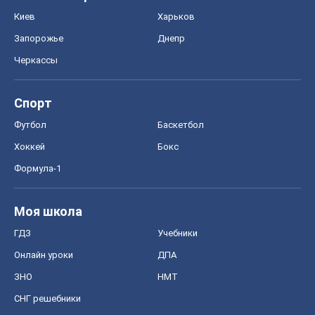
Киев
Харьков
Запорожье
Днепр
Черкассы
Спорт
Футбол
Баскетбол
Хоккей
Бокс
Формула-1
Моя школа
ГДЗ
Учебники
Онлайн уроки
ДПА
ЗНО
НМТ
СНГ решебники