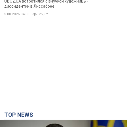
OBOZ.UA встретился с внучкой художницы-
бегстве в Португалию с пятью
диссидентки в Лиссабоне
детьми
5.08.2026 04:00
25,8 т.
TOP NEWS