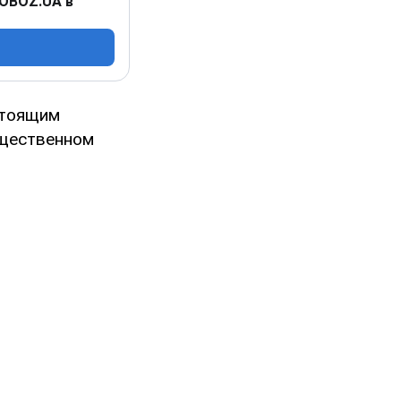
 OBOZ.UA в
стоящим
бщественном