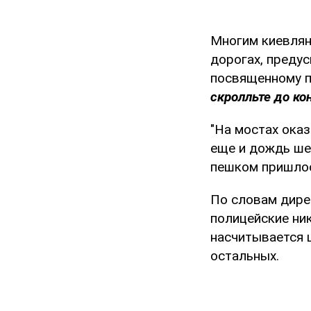
Многим киевлян
дорогах, преду
посвященному п
скролльте до ко
"На мостах оказ
еще и дождь шел
пешком пришлос
По словам дирек
полицейские ни
насчитывается 
остальных.