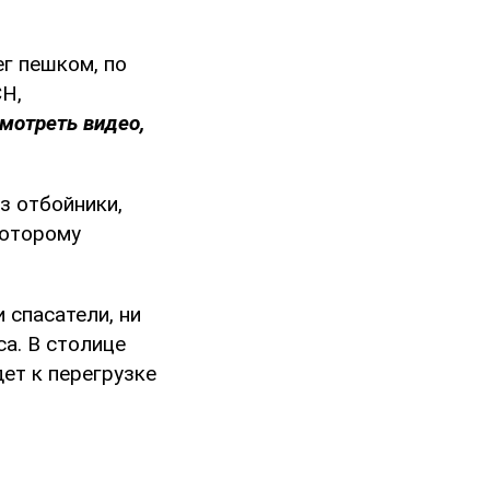
г пешком, по
СН,
мотреть видео,
з отбойники,
которому
 спасатели, ни
а. В столице
ет к перегрузке