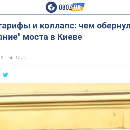
тарифы и коллапс: чем оберну
ние" моста в Киеве
10
10,5 т.