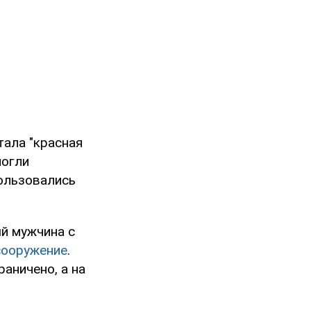
тала "красная
могли
ользовались
ый мужчина с
сооружение
.
аничено, а на