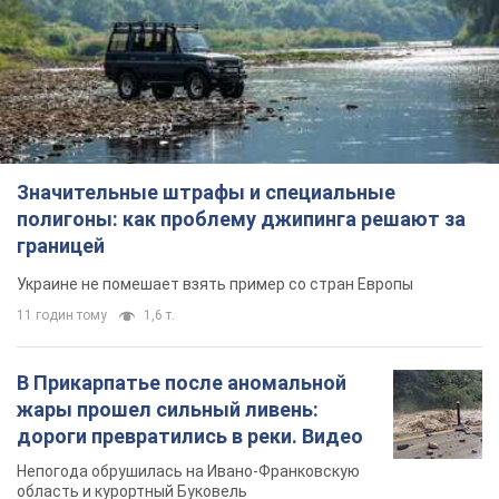
11 годин тому
1,6 т.
В Прикарпатье после аномальной
жары прошел сильный ливень:
дороги превратились в реки. Видео
Непогода обрушилась на Ивано-Франковскую
область и курортный Буковель
7 годин тому
14,3 т.
Женщине начислили 729 тыс. грн
долга за газ из-за показаний
неисправного счетчика: судья
вынес неожиданное решение
Нужно ли платить долг из-за доначисления
2 години тому
29,9 т.