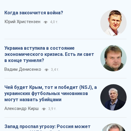
Чей будет Крым, тот и победит (NSJ), а
украинских футбольных чиновников
могут назвать убийцами
Александр Кирш
3,9 т.
Запад проспал угрозу: Россия может
проверить НАТО войной
Леонид Невзлин
6,7 т.
Все мнения
О компании
Команда