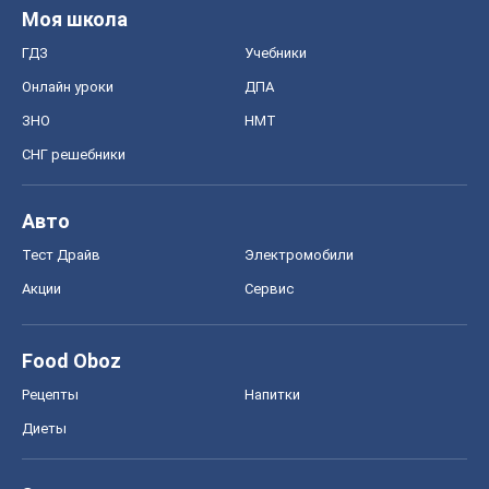
Акции
Сервис
Food Oboz
Рецепты
Напитки
Диеты
Экономика
Рынки и компании
Mакроэкономика
MedOboz
Новости медицины
MAMACLUB
Шоу
Афиша
Сплетни