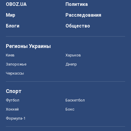
Спорт
Футбол
Баскетбол
Хоккей
Бокс
Формула-1
Моя школа
ГДЗ
Учебники
Онлайн уроки
ДПА
ЗНО
НМТ
СНГ решебники
Авто
Тест Драйв
Электромобили