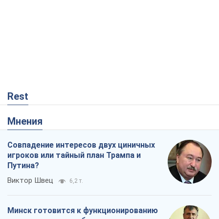
Совпадение интересов двух циничных
игроков или тайный план Трампа и
Путина?
Виктор Швец
6,2 т.
Минск готовится к функционированию
в условиях масштабного военного
кризиса
Александр Левченко
11,9 т.
Ни оружия, ни людей: как Лукашенко
создает новую армию
Игар Тышкевич
8,1 т.