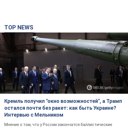
Кремль получил "окно возможностей", а Трамп
остался почти без ракет: как быть Украине?
Интервью с Мельником
Мнение о том, что у России закончатся баллистические
ракеты, крайне опасно, подчеркнул эксперт
4 години тому
27,1 т.
Украина заключила соглашения о ежемесячной
поставке ракет для системы Patriot из США:
Зеленский раскрыл подробности
Киев также ведет активные переговоры с европейскими
партнерами
2 години тому
2,1 т.