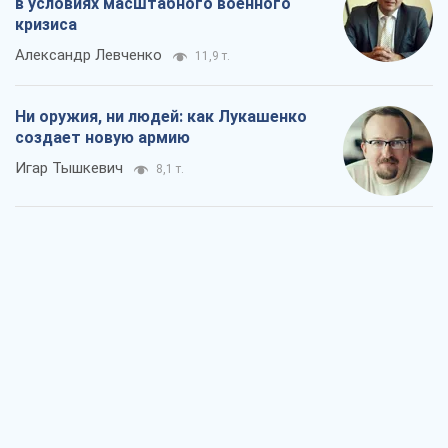
Когда закончится война?
Юрий Христензен
4,0 т.
Украина вступила в состояние
экономического кризиса. Есть ли свет
в конце туннеля?
Вадим Денисенко
3,4 т.