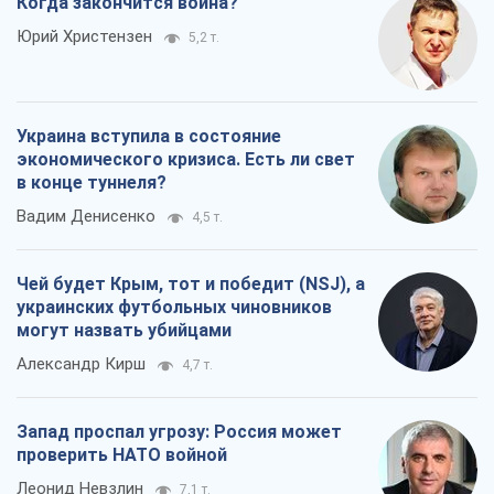
Когда закончится война?
Юрий Христензен
5,2 т.
Украина вступила в состояние
экономического кризиса. Есть ли свет
в конце туннеля?
Вадим Денисенко
4,5 т.
Чей будет Крым, тот и победит (NSJ), а
украинских футбольных чиновников
могут назвать убийцами
Александр Кирш
4,7 т.
Запад проспал угрозу: Россия может
проверить НАТО войной
Леонид Невзлин
7,1 т.