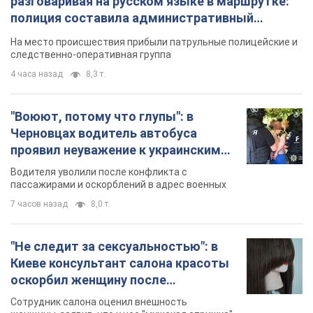
7 часов назад
8,0 т.
"Не следит за сексуальностью": в
Киеве консультант салона красоты
оскорбил женщину после
химиотерапии, разгорелся скандал.
Сотрудник салона оценил внешность
Фото
женщины, заявив, что у нее "мужская стрижка"
39 минут назад
8,2 т.