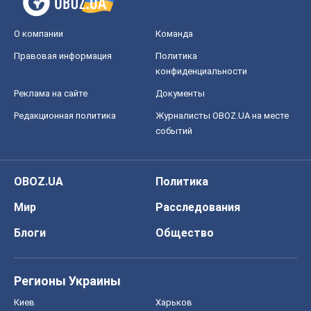
Мир
Расследования
Блоги
Общество
Регионы Украины
Киев
Харьков
Запорожье
Днепр
Черкассы
Спорт
Футбол
Баскетбол
Хоккей
Бокс
Формула-1
Моя школа