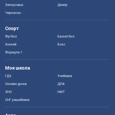
ГДЗ
Учебники
Онлайн уроки
ДПА
ЗНО
НМТ
СНГ решебники
Авто
Тест Драйв
Электромобили
Акции
Сервис
Food Oboz
Рецепты
Напитки
Диеты
Экономика