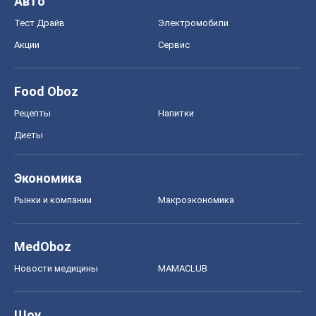
Рынки и компании
Mакроэкономика
MedOboz
Новости медицины
MAMACLUB
Шоу
Афиша
Сплетни
Красота
Мода
Женский Журнал