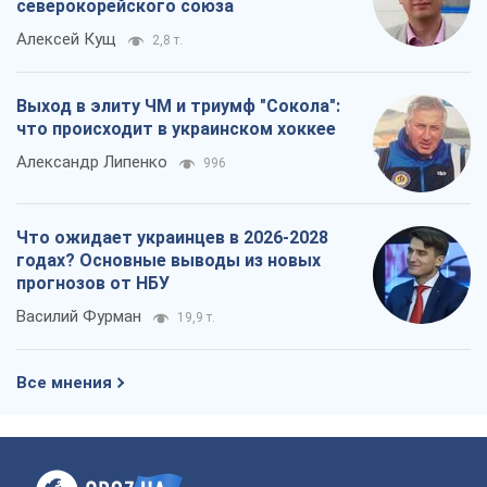
Василий Фурман
19,9 т.
Все мнения
О компании
Команда
Правовая информация
Политика
конфиденциальности
Реклама на сайте
Документы
Редакционная политика
Журналисты OBOZ.UA на месте
событий
OBOZ.UA
Политика