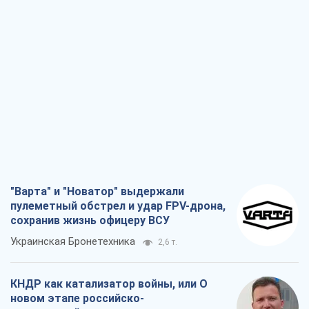
пулеметный обстрел и удар FPV-дрона,
сохранив жизнь офицеру ВСУ
Украинская Бронетехника
2,6 т.
КНДР как катализатор войны, или О
новом этапе российско-
северокорейского союза
Алексей Кущ
2,8 т.
Выход в элиту ЧМ и триумф "Сокола":
что происходит в украинском хоккее
Александр Липенко
996
Что ожидает украинцев в 2026-2028
годах? Основные выводы из новых
прогнозов от НБУ