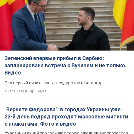
4 часа назад
50,9 т.
"Верните Федорова": в городах Украины уже
23-й день подряд проходят массовые митинги
с плакатами. Фото и видео
Участники акций продолжают серию ежедневных протестов
2 часа назад
1,6 т.
Сенат США одобрил законопроект Грэма о
санкциях против России: что дальше
Документ предусматривает новые экономические
ограничения
12 минут назад
3,6 т.