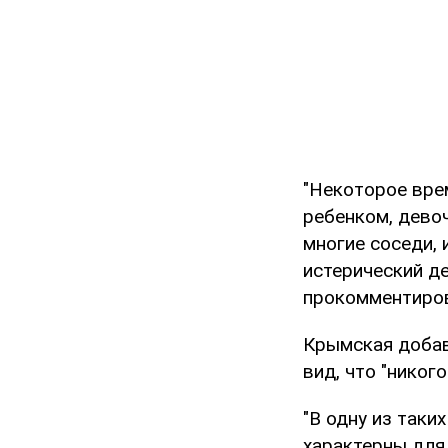
"Некоторое вре
ребенком, дево
многие соседи, 
истерический де
прокомментиров
Крымская добави
вид, что "никог
"В одну из таки
характерны для 