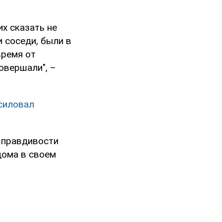
их сказать не
 соседи, были в
время от
совершали", –
асиловал
в правдивости
дома в своем