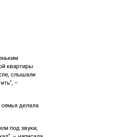
еньким
ной квартиры
исле, слышали
ить", –
, семья делала
или под звуки,
ал", – написала