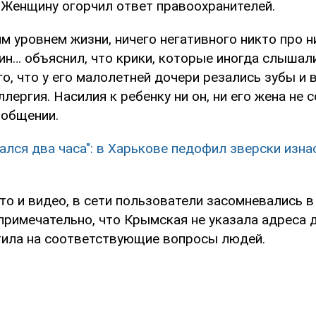
. Женщину огорчил ответ правоохранителей.
м уровнем жизни, ничего негативного никто про н
ин… объяснил, что крики, которые иногда слышали
о, что у его малолетней дочери резались зубы и 
лергия. Насилия к ребенку ни он, ни его жена не 
ообщении.
ался два часа": в Харькове педофил зверски изн
то и видео, в сети пользователи засомневались 
 примечательно, что Крымская не указала адреса 
етила на соответствующие вопросы людей.