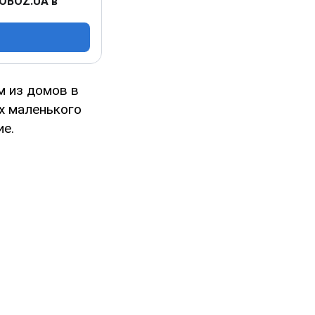
 OBOZ.UA в
м из домов в
х маленького
ие.