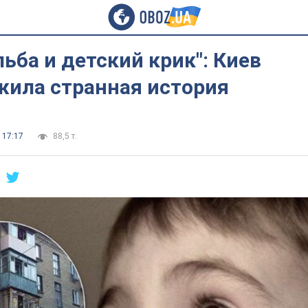
льба и детский крик": Киев
жила странная история
 17:17
88,5 т.