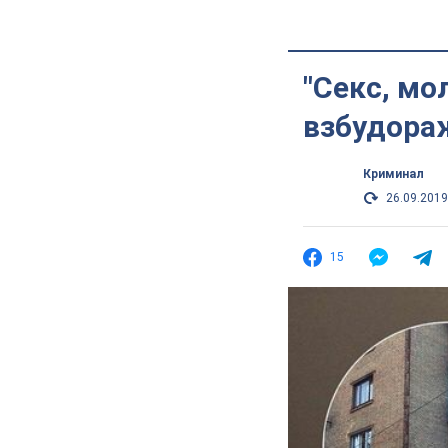
"Секс, мо
взбудора
Криминал
26.09.2019
15