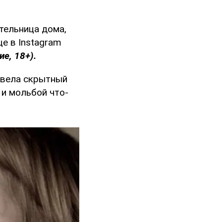
ительница дома,
е в Instagram
е, 18+).
, вела скрытный
 и мольбой что-