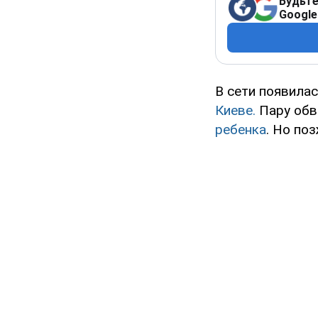
Будьте
Google
В сети появилас
Киеве.
Пару обв
ребенка
. Но по