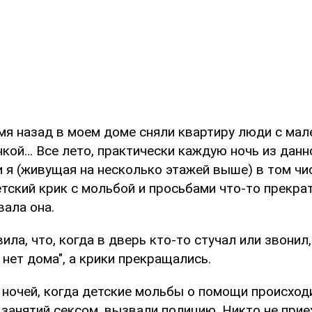
мя назад в моем доме сняли квартиру люди с мал
чкой… Все лето, практически каждую ночь из дан
и я (живущая на несколько этажей выше) в том ч
тский крик с мольбой и просьбами что-то прекрат
ала она.
ла, что, когда в дверь кто-то стучал или звонил
о нет дома", а крики прекращались.
х ночей, когда детские мольбы о помощи происход
занятий сексом, вызвали полицию. Никто не приех