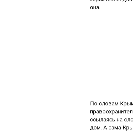
она.
По словам Крым
правоохранители
ссылаясь на сл
дом. А сама Кр