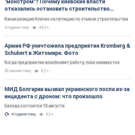
"монстром"? Почему киевские власти
отказались остановить строительство
небоскреба "московского верующего"
Какая реакция Кличко на петицию по отмене строительства
4 години тому
44,3 т.
Армия РФ уничтожила предприятие Kromberg &
Schubert в Житомире. Фото
Когда предприятие возобновит работу, пока неизвестно
36 хвилин тому
5,1 т.
МИД Болгарии вызвал украинского посла из-за
инцидента с дроном: что произошло
Беседа состоится 10 августа
4 години тому
6,3 т.