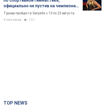
по спортивной гимнастике,
официально не пустив на чемпионат
Европы основных спортсменов
Турнир пройдет в Загребе с 13 по 23 августа
4 часа назад
7,5 т.
TOP NEWS