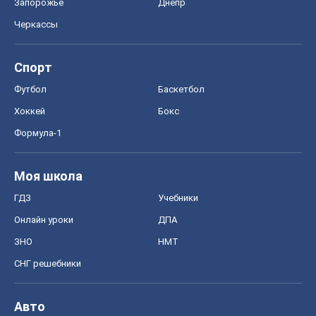
Моя школа
ГДЗ
Учебники
Онлайн уроки
ДПА
ЗНО
НМТ
СНГ решебники
Авто
Тест Драйв
Электромобили
Акции
Сервис
Food Oboz
Рецепты
Напитки
Диеты