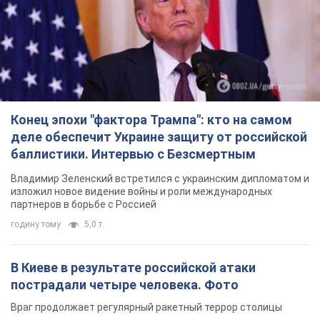
баллистики. Интервью с Безсмертным
Владимир Зеленский встретился с украинским дипломатом и
изложил новое видение войны и роли международных
партнеров в борьбе с Россией
годину тому
5,0 т.
В Киеве в результате российской атаки
пострадали четыре человека. Фото
Враг продолжает регулярный ракетный террор столицы
годину тому
12,3 т.
Россияне атаковали дроном больницу в
Херсоне: пострадали медработницы
Всего пострадали четыре женщины, и они не единственные
раненые за сутки
7 годин тому
3,2 т.