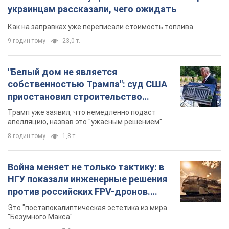
бального зала стоимостью 400 млн
Трамп уже заявил, что немедленно подаст
долларов
апелляцию, назвав это "ужасным решением"
8 годин тому
1,8 т.
Война меняет не только тактику: в
НГУ показали инженерные решения
против российских FPV-дронов.
Фото
Это "постапокалиптическая эстетика из мира
"Безумного Макса"
8 годин тому
7,2 т.