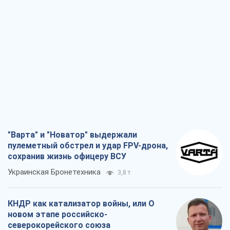
"Варта" и "Новатор" выдержали
пулеметный обстрел и удар FPV-дрона,
сохранив жизнь офицеру ВСУ
Украинская Бронетехника
3,8 т.
КНДР как катализатор войны, или О
новом этапе российско-
северокорейского союза
Алексей Кущ
3,9 т.
Выход в элиту ЧМ и триумф "Сокола":
что происходит в украинском хоккее
Александр Липенко
1,7 т.