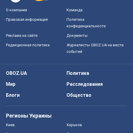
OBOZ.UA
Политика
Мир
Расследования
Блоги
Общество
Регионы Украины
Киев
Харьков
Запорожье
Днепр
Черкассы
Спорт
Футбол
Баскетбол
Хоккей
Бокс
Формула-1