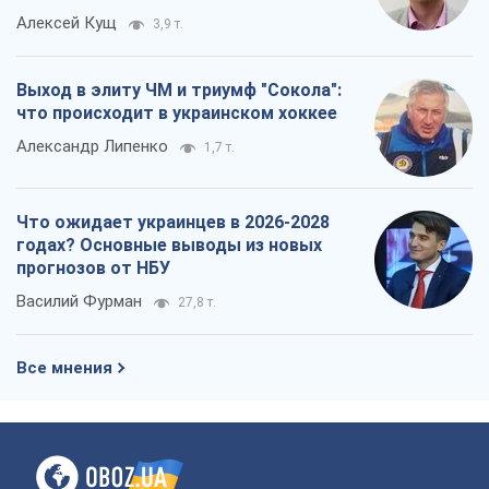
Что ожидает украинцев в 2026-2028
годах? Основные выводы из новых
прогнозов от НБУ
Василий Фурман
27,8 т.
Все мнения
О компании
Команда
Правовая информация
Политика
конфиденциальности
Реклама на сайте
Документы
Редакционная политика
Журналисты OBOZ.UA на месте
событий