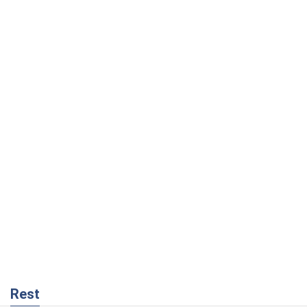
Rest
Мнения
Минск готовится к функционированию
в условиях масштабного военного
кризиса
Александр Левченко
528