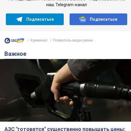
АЗС "готовятся" существенно повышать цены:
украинцам рассказали, чего ожидать
Как на заправках уже переписали стоимость топлива
9 годин тому
23,0 т.
"Белый дом не является
собственностью Трампа": суд США
приостановил строительство