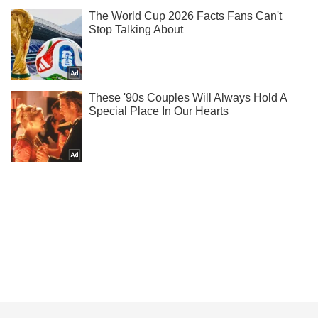
Подпишись на Telegram-канал и посмотри, что будет
дальше!
Подписаться
Подписаться
Криминал
Правоохранители Киева изъяли...
Важное