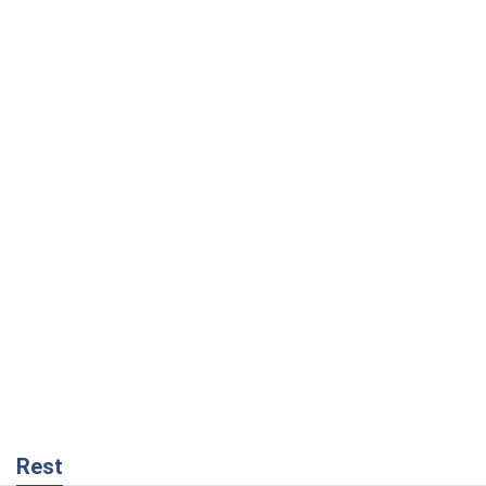
Rest
Мнения
Украинский парадокс, или Почему у
Путина ничего не получилось с
Украиной
Виталий Портников
5,0 т.