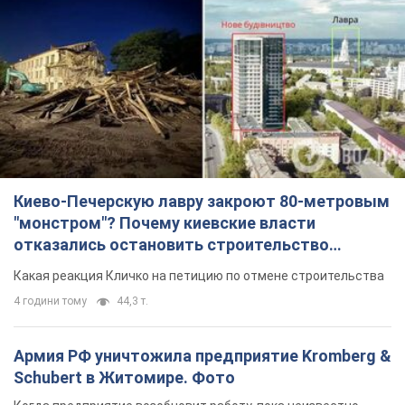
Киево-Печерскую лавру закроют 80-метровым
"монстром"? Почему киевские власти
отказались остановить строительство
небоскреба "московского верующего"
Какая реакция Кличко на петицию по отмене строительства
4 години тому
44,3 т.
Армия РФ уничтожила предприятие Kromberg &
Schubert в Житомире. Фото
Когда предприятие возобновит работу, пока неизвестно
37 хвилин тому
5,2 т.
МИД Болгарии вызвал украинского посла из-за
инцидента с дроном: что произошло
Беседа состоится 10 августа
4 години тому
6,3 т.