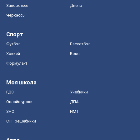
Формула-1
Моя школа
ГДЗ
Учебники
Онлайн уроки
ДПА
ЗНО
НМТ
СНГ решебники
Авто
Тест Драйв
Электромобили
Акции
Сервис
Food Oboz
Рецепты
Напитки
Диеты