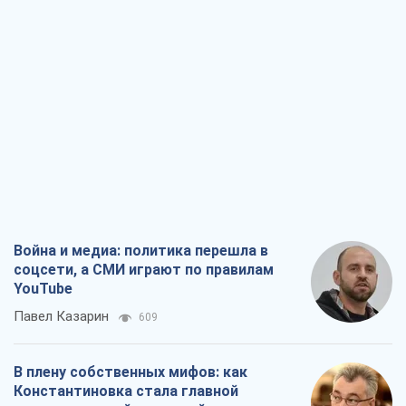
Война и медиа: политика перешла в
соцсети, а СМИ играют по правилам
YouTube
Павел Казарин
609
В плену собственных мифов: как
Константиновка стала главной
идеологической ловушкой для
российских оккупантов
Дмитрий Снегирев
2,4 т.
Рекрутинг: обновленный и, похоже,
полезный вражеский опыт, или
Диалектика требовательной трусости
Александр Кирш
2,1 т.