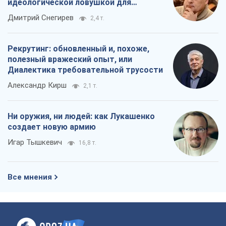
Ни оружия, ни людей: как Лукашенко
создает новую армию
Игар Тышкевич
16,8 т.
Все мнения
О компании
Команда
Правовая информация
Политика
конфиденциальности
Реклама на сайте
Документы
Редакционная политика
Журналисты OBOZ.UA на месте
событий