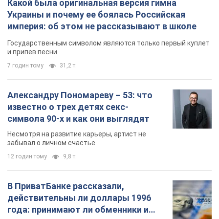
известно о трех детях секс-
символа 90-х и как они выглядят
Несмотря на развитие карьеры, артист не
забывал о личном счастье
12 годин тому
9,8 т.
В ПриватБанке рассказали,
действительны ли доллары 1996
года: принимают ли обменники и
банки такие купюры
Что делать, если банки и обменники не
принимают старые доллары
9.08.2026 02:20
86,3 т.