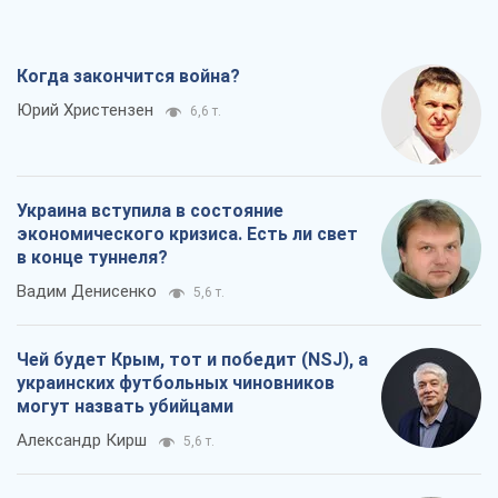
экономического кризиса. Есть ли свет
в конце туннеля?
Вадим Денисенко
5,6 т.
Чей будет Крым, тот и победит (NSJ), а
украинских футбольных чиновников
могут назвать убийцами
Александр Кирш
5,6 т.
Запад проспал угрозу: Россия может
проверить НАТО войной
Леонид Невзлин
7,5 т.
Все мнения