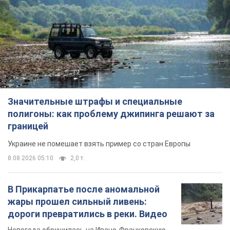
полигоны: как проблему джипинга решают за
границей
Украине не помешает взять пример со стран Европы
8.08.2026 05:10
2,0 т.
В Прикарпатье после аномальной
жары прошел сильный ливень:
дороги превратились в реки. Видео
Непогода обрушилась на Ивано-Франковскую
область и курортный Буковель
11 годин тому
24,1 т.
Женщине начислили 729 тыс. грн
долга за газ из-за показаний
неисправного счетчика: судья
вынес неожиданное решение
Нужно ли платить долг из-за доначисления