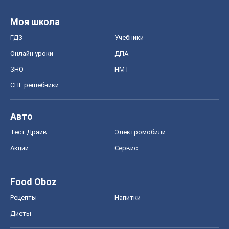
Авто
Тест Драйв
Электромобили
Акции
Сервис
Food Oboz
Рецепты
Напитки
Диеты
Экономика
Рынки и компании
Mакроэкономика
MedOboz
Новости медицины
MAMACLUB