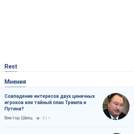
Rest
Мнения
Совпадение интересов двух циничных
игроков или тайный план Трампа и
Путина?
Виктор Швец
9,1 т.
Минск готовится к функционированию
в условиях масштабного военного
кризиса
Александр Левченко
14,7 т.
Ни оружия, ни людей: как Лукашенко
создает новую армию
Игар Тышкевич
12,3 т.