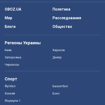
Киев
Харьков
Запорожье
Днепр
Черкассы
Спорт
Футбол
Баскетбол
Хоккей
Бокс
Формула-1
Моя школа
ГДЗ
Учебники
Онлайн уроки
ДПА
ЗНО
НМТ
СНГ решебники