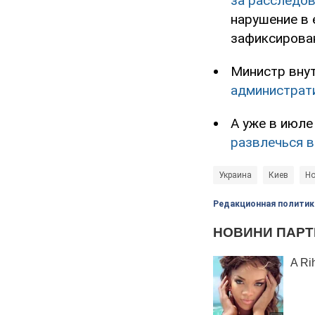
за расследо
нарушение в 
зафиксирова
Министр внут
администрат
А уже в июле
развлечься в
Украина
Киев
Но
Редакционная политик