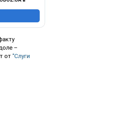
факту
доле –
т от
"Слуги