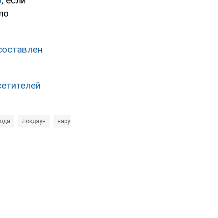
ф
, если
ло
составлен
сетителей
рода
Локдаун
нарушения
Николай Тищенко