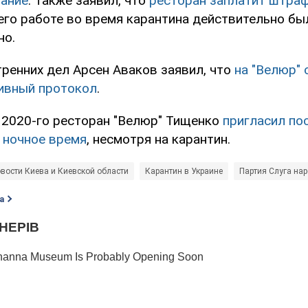
вание
. Также заявил, что
ресторан заплатит штра
его работе во время карантина действительно бы
но.
ренних дел Арсен Аваков заявил, что
на "Велюр" 
ивный протокол
.
 2020-го ресторан "Велюр" Тищенко
пригласил по
 ночное время
, несмотря на карантин.
вости Киева и Киевской области
Карантин в Украине
Партия Слуга на
а