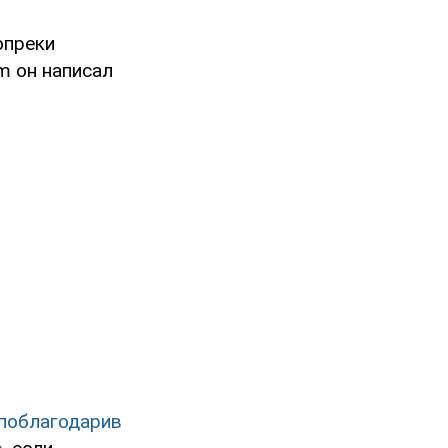
опреки
m он написал
поблагодарив