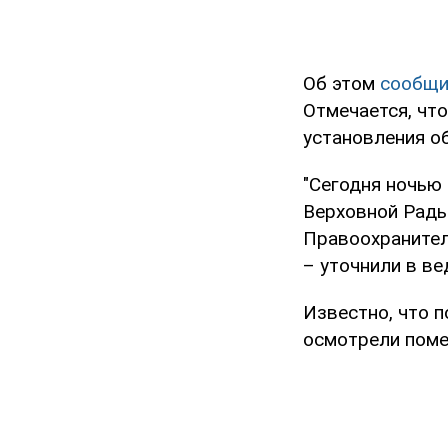
Об этом
сообщ
Отмечается, чт
установления о
"Сегодня ночью 
Верховной Рады
Правоохранител
– уточнили в ве
Известно, что 
осмотрели поме