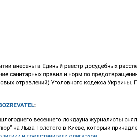
ытии внесены в Единый реестр досудебных рассле
ение санитарных правил и норм по предотвращен
совых отравлений) Уголовного кодекса Украины. 
BOZREVATEL
:
шлогоднего весеннего локдауна журналисты сняли
люр" на Льва Толстого в Киеве, который принадл
литики и представители олигархов.