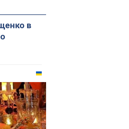
щенко в
во