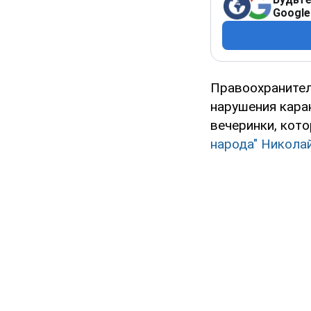
Google
Правоохранител
нарушения кара
вечеринки, кот
народа"
Никола