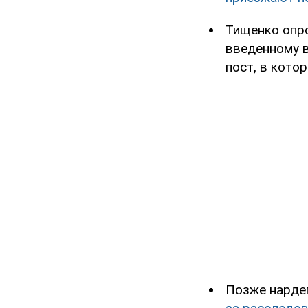
Тищенко опро
введенному в
пост, в кото
Позже нарде