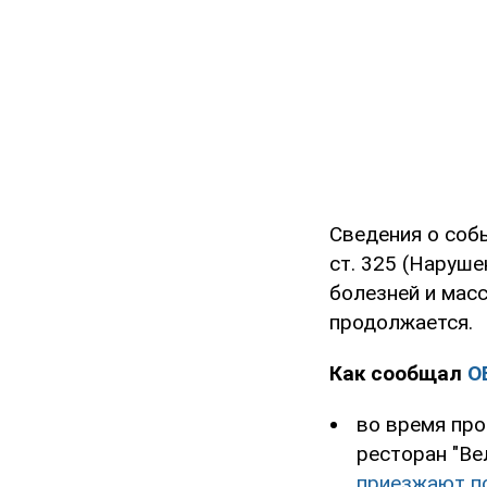
Сведения о соб
ст. 325 (Наруш
болезней и мас
продолжается.
Как сообщал
O
во время про
ресторан "Ве
приезжают по