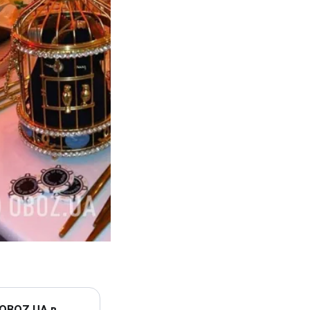
 OBOZ.UA в