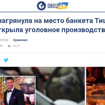
агрянула на место банкета Ти
ткрыла уголовное производст
ничук
Криминал
46
10,3 т.