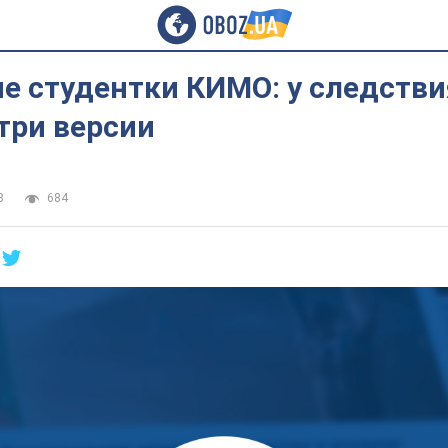
е студентки КИМО: у следстви
три версии
8
684