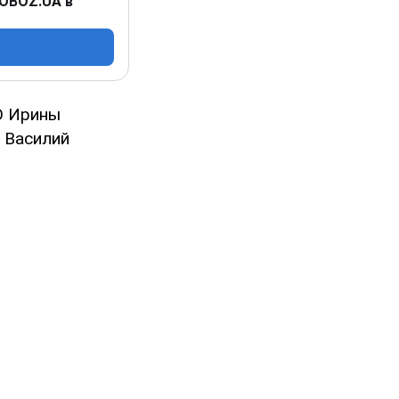
 OBOZ.UA в
О Ирины
л Василий