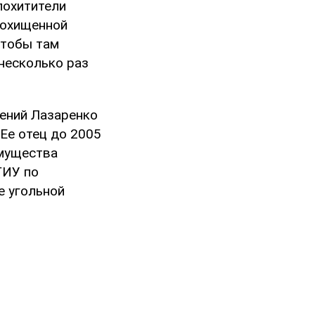
похитители
 похищенной
чтобы там
 несколько раз
ений Лазаренко
 Ее отец до 2005
имущества
ГИУ по
е угольной