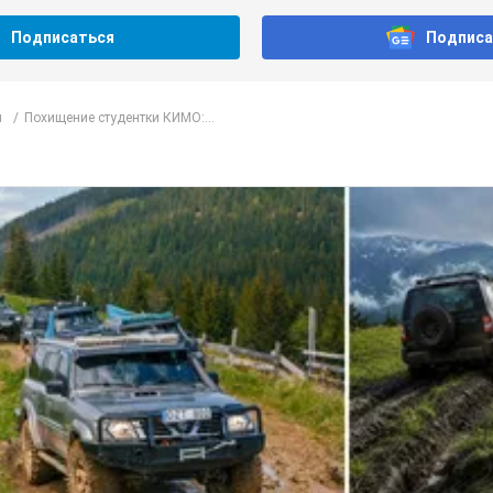
Подписаться
Подписа
л
Похищение студентки КИМО:...