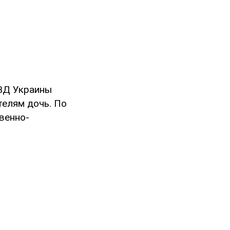
ВД Украины
телям дочь. По
венно-