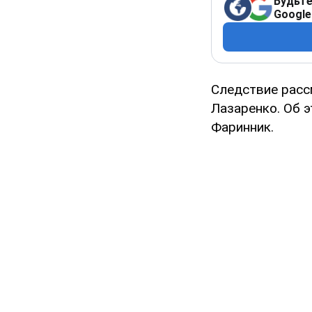
Будьте
Google
Следствие расс
Лазаренко. Об 
Фаринник.