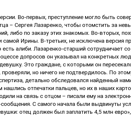
версии. Во-первых, преступление могло быть сов
тца – Сергея Лазаренко, чтобы отомстить за нев
ий, либо по заказу этих знакомых. Во-вторых, по
 самой Ирины. В-третьих, не исключена версия п
го есть алиби. Лазаренко-старший сотрудничает с
процессе допросов он указывал на конкретных лю
девушку. Это граждане, с которыми он пересекал
 проверяли, но ничего не подтвердилось. По этом
кспертиза, детально обследовался найденный нам
м нашлись отпечатки пальцев, но их в наших карто
дили на связь с отцом – писали ему на электронн
сообщения. С самого начала были выдвинуты ус
ушки: отец должен был заплатить 4,5 млн евро»,