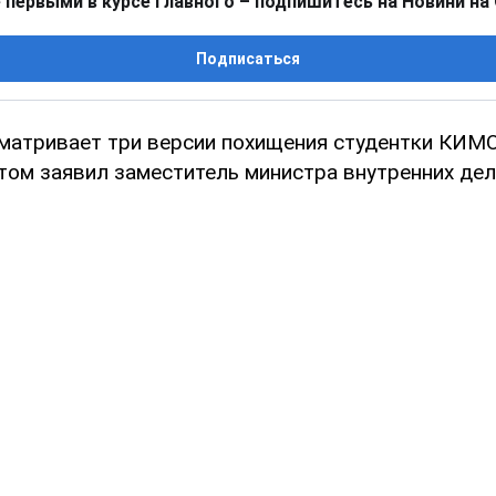
 первыми в курсе главного – подпишитесь на Новини на
Подписаться
матривает три версии похищения студентки КИМ
этом заявил заместитель министра внутренних де