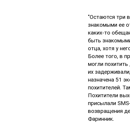
"Остаются три 
знакомыми ее о
каких-то обещан
быть знакомыми
отца, хотя у не
Более того, в 
могли похитить 
их задерживали,
назначена 51 э
похитителей. Та
Похитители выхо
присылали SMS-
возвращения дев
Фаринник.