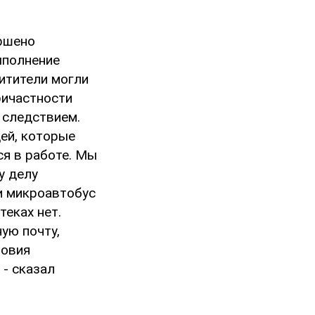
ершено
ыполнение
хитители могли
ричастности
о следствием.
дей, которые
ся в работе. Мы
у делу
и микроавтобус
теках нет.
ую почту,
ловия
 - сказал