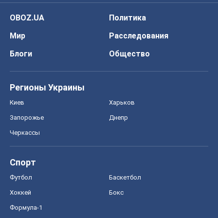
Киев
Харьков
Запорожье
Днепр
Черкассы
Спорт
Футбол
Баскетбол
Хоккей
Бокс
Формула-1
Моя школа
ГДЗ
Учебники
Онлайн уроки
ДПА
ЗНО
НМТ
СНГ решебники