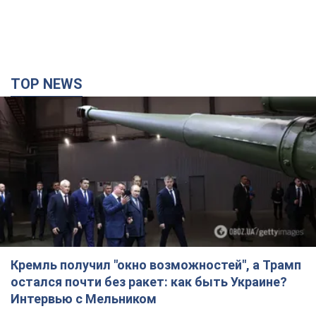
Кремль получил "окно возможностей", а Трамп
остался почти без ракет: как быть Украине?
Интервью с Мельником
Мнение о том, что у России закончатся баллистические
ракеты, крайне опасно, подчеркнул эксперт
6 годин тому
30,8 т.
Украина заключила соглашения о ежемесячной
поставке ракет для системы Patriot из США:
Зеленский раскрыл подробности
Киев также ведет активные переговоры с европейскими