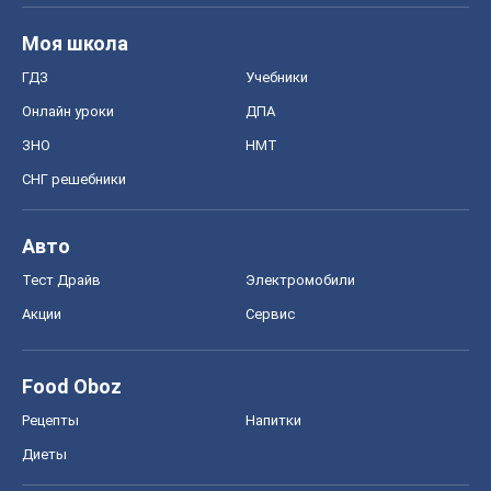
Авто
Тест Драйв
Электромобили
Акции
Сервис
Food Oboz
Рецепты
Напитки
Диеты
Экономика
Рынки и компании
Mакроэкономика
MedOboz
Новости медицины
MAMACLUB