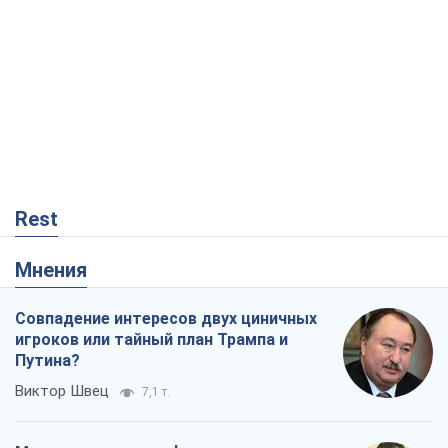
Rest
Мнения
Совпадение интересов двух циничных
игроков или тайный план Трампа и
Путина?
Виктор Швец
7,1 т.
Минск готовится к функционированию
в условиях масштабного военного
кризиса
Александр Левченко
13,0 т.
Ни оружия, ни людей: как Лукашенко
создает новую армию
Игар Тышкевич
9,9 т.