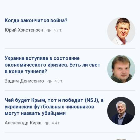
экономического кризиса. Есть ли свет
в конце туннеля?
Вадим Денисенко
4,0 т.
Чей будет Крым, тот и победит (NSJ), а
украинских футбольных чиновников
могут назвать убийцами
Александр Кирш
4,4 т.
Запад проспал угрозу: Россия может
проверить НАТО войной
Леонид Невзлин
6,9 т.
Все мнения