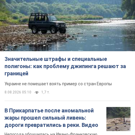
полигоны: как проблему джипинга решают за
границей
Украине не помешает взять пример со стран Европы
8.08.2026 05:10
1,7 т.
В Прикарпатье после аномальной
жары прошел сильный ливень:
дороги превратились в реки. Видео
Непогода обрушилась на Ивано-Франковскую
область и курортный Буковель
8 годин тому
18,1 т.
Женщине начислили 729 тыс. грн
долга за газ из-за показаний
неисправного счетчика: судья
вынес неожиданное решение
Нужно ли платить долг из-за доначисления