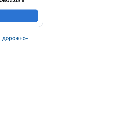
 OBOZ.UA в
а
дорожно-