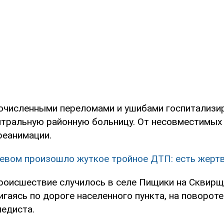
очисленными переломами и ушибами госпитализи
тральную районную больницу. От несовместимых
реанимации.
евом произошло жуткое тройное ДТП: есть жерт
роисшествие случилось в селе Пищики на Сквирщ
гаясь по дороге населенного пункта, на повороте
педиста.