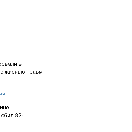
ровали в
 с жизнью травм
вы
ине.
 сбил 82-