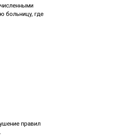
гочисленными
 больницу, где
рушение правил
.