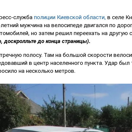
пресс-служба
полиции Киевской области,
в селе Кн
летний мужчина на велосипеде двигался по дорог
томобилей, но затем решил переехать на другую 
, доскролльте до конца страницы).
стречную полосу. Там на большой скорости велос
довавший в центр населенного пункта. Удар был 
росило на несколько метров.