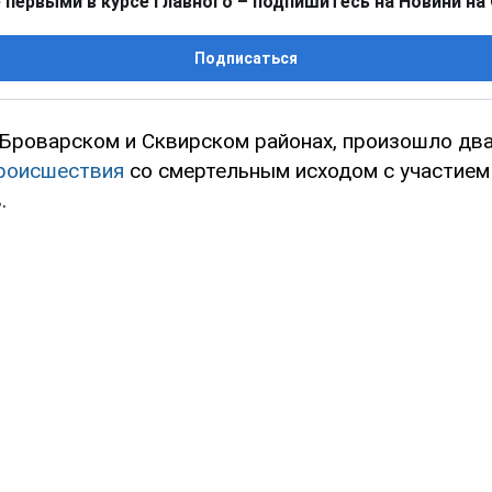
 первыми в курсе главного – подпишитесь на Новини на
Подписаться
Броварском и Сквирском районах, произошло дв
роисшествия
со смертельным исходом с участием
.