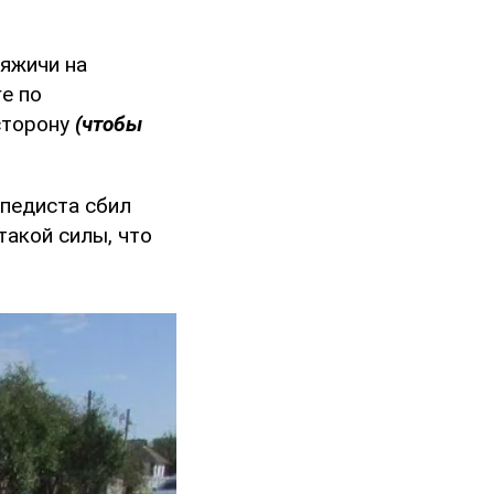
яжичи на
е по
сторону
(чтобы
ипедиста сбил
такой силы, что