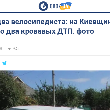
два велосипедиста: на Киевщи
о два кровавых ДТП. фото
08
9,2 т.