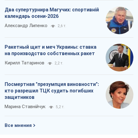
Два супертурнира Магучих: спортивній
календарь осени-2026
Александр Липенко
2,6 т.
Ракетный щит и меч Украины: ставка
на производство собственных ракет
Кирилл Татаринов
2,2 т.
Посмертная "презумпция виновности":
кто разрешил ТЦК судить погибших
защитников
Марина Ставнійчук
5,2 т.
Все мнения