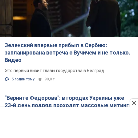
Зеленский впервые прибыл в Сербию:
запланирована встреча с Вучичем и не только.
Видео
Это первый визит главы государства в Белград
5 годин тому
90,0 т.
"Верните Федорова": в городах Украины уже
23-й день подряд проходят массовые митинги
с плакатами. Фото и видео
Участники акций продолжают серию ежедневных протестов
6 годин тому
2,5 т.