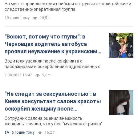
протокол. Видео
На место происшествия прибыли патрульные полицейские и
следственно-оперативная группа
10 годин тому
10,5 т.
"Воюют, потому что глупы": в
Черновцах водитель автобуса
проявил неуважение к украинским
военным и поплатился за это.
Водителя уволили после конфликта с
Видео
пассажирами и оскорблений в адрес военных
7.08.2026 15:47
9,0 т.
"Не следит за сексуальностью": в
Киеве консультант салона красоты
оскорбил женщину после
химиотерапии, разгорелся скандал.
Сотрудник салона оценил внешность
Фото
женщины, заявив, что у нее "мужская стрижка"
6 годин тому
16,2 т.