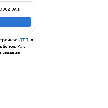
 OBOZ.UA в
 тройное
ДТП
,
в
ребенок
. Как
опьянения
.