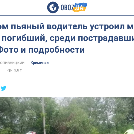
ом пьяный водитель устроил м
 погибший, среди пострадавш
Фото и подробности
опивницкий
Криминал
1
3,8 т.