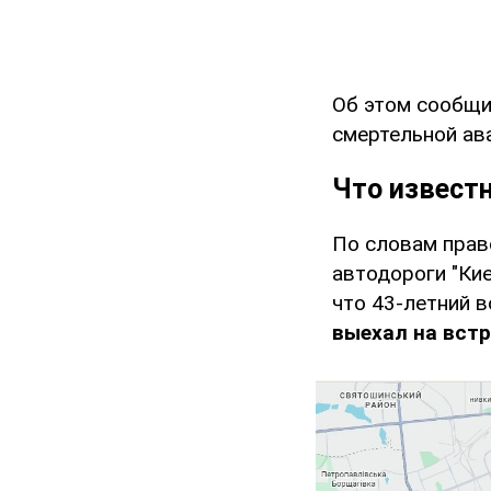
Об этом сообщ
смертельной ав
Что извест
По словам право
автодороги "Ки
что 43-летний в
выехал на встр