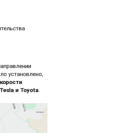
ятельства
направлении
ло установлено,
скорости
esla и Toyota
.