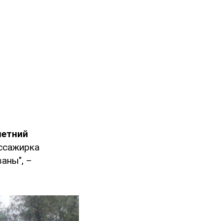
летний
ассажирка
аны", –