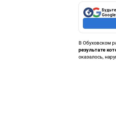
Будьте
Google
В Обуховском р
результате кот
оказалось, нар