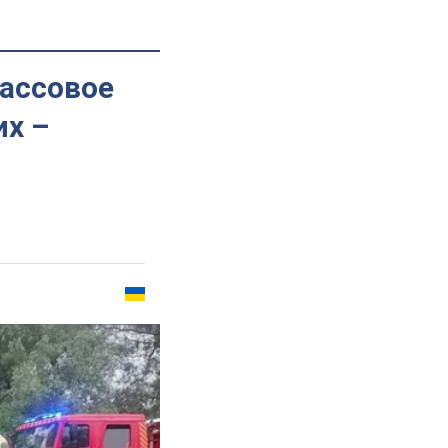
ассовое
их –