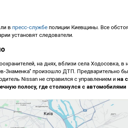
или в
пресс-службе
полиции Киевщины. Все обсто
арии установят следователи.
но
охранителей, на днях, вблизи села Ходосовка, в 
ев-Знаменка" произошло ДТП. Предварительно бы
одитель Nissan не справился с управлением и
на 
ечную полосу, где столкнулся с автомобилями T