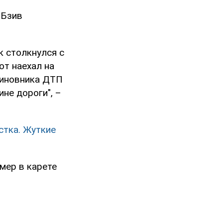
 Бзив
к столкнулся с
от наехал на
виновника ДТП
не дороги", –
стка. Жуткие
мер в карете