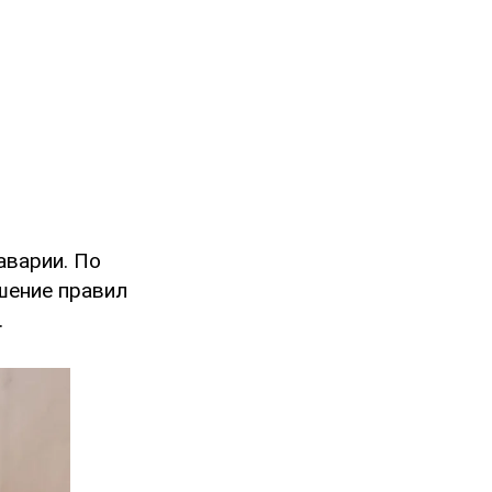
аварии. По
шение правил
.