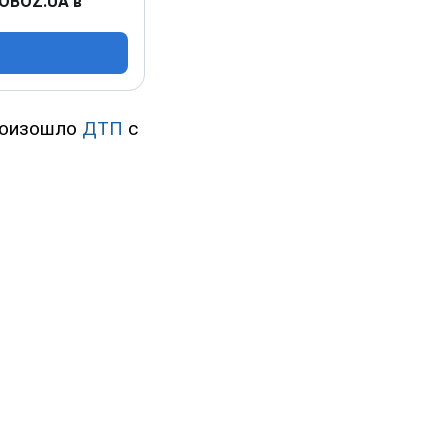
 OBOZ.UA в
произошло
ДТП
с