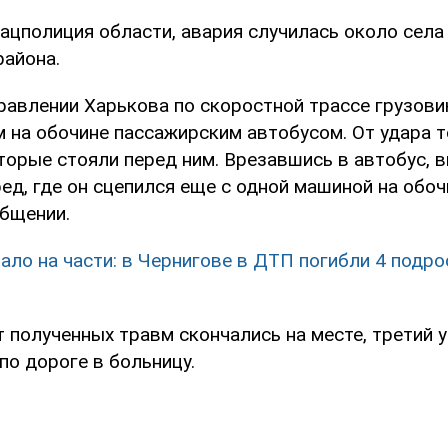
ацполиция области, авария случилась около села
айона.
равлении Харькова по скоростной трассе грузови
 на обочине пассажирским автобусом. От удара т
оторые стояли перед ним. Врезавшись в автобус, 
д, где он сцепился еще с одной машиной на обочи
общении.
ало на части: в Чернигове в ДТП погибли 4 подро
 полученных травм скончались на месте, третий у
по дороге в больницу.