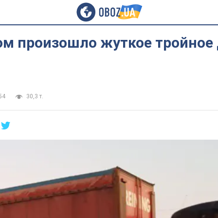
ом произошло жуткое тройное 
54
30,3 т.