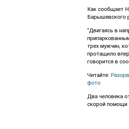
Как сообщает Н
Барышевского р
"Двигаясь в нап
припаркованным
трех мужчин, к
протащило впере
говорится в со
Читайте:
Разорв
фото
Два человека от
скорой помощи 