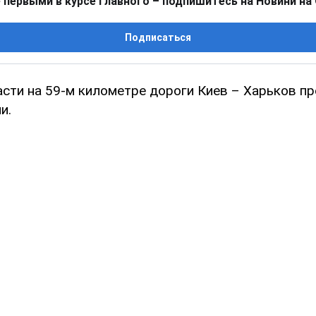
 первыми в курсе главного – подпишитесь на Новини на
Подписаться
асти на 59-м километре дороги Киев – Харьков 
и.