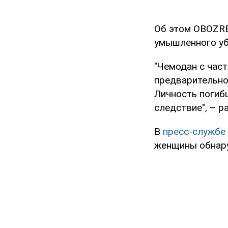
Об этом OBOZRE
умышленного уб
"Чемодан с час
предварительной
Личность погиб
следствие", – р
В
пресс-службе
женщины обнару