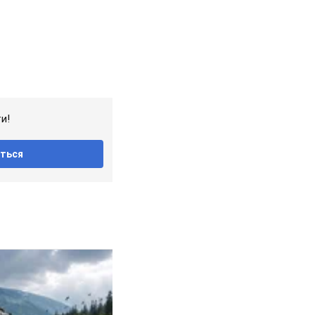
и!
ться