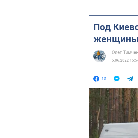
Под Киев
женщин
Олег Тимче
5.06.2022 15:5
13