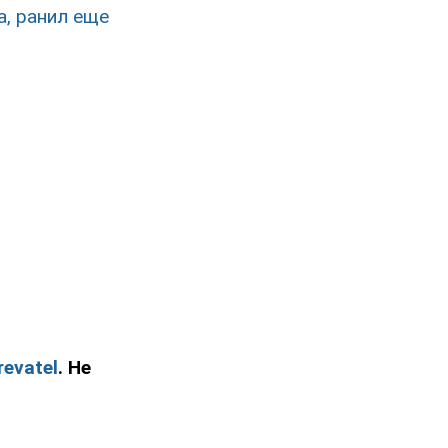
а, ранил еще
revatel
. Не