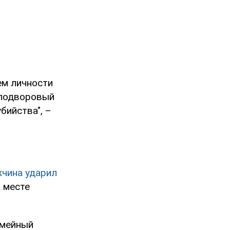
ем личности
 подворовый
бийства", –
чина ударил
а месте
емейный