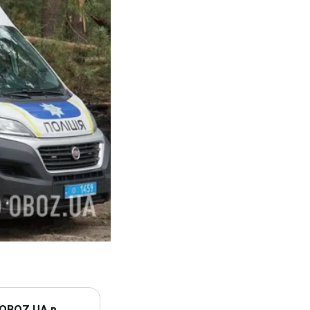
 OBOZ.UA в