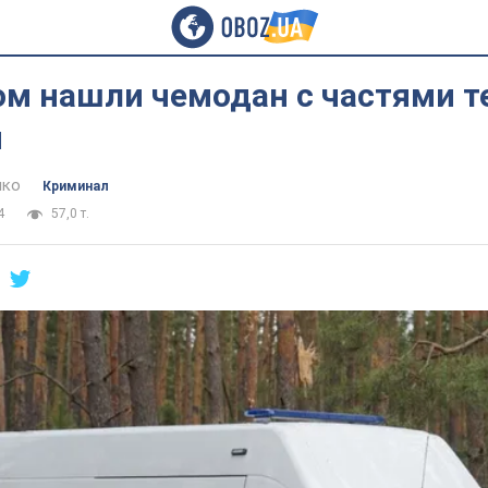
ом нашли чемодан с частями т
ы
нко
Криминал
4
57,0 т.