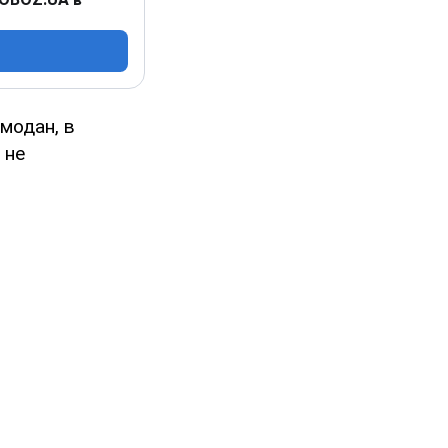
модан, в
 не