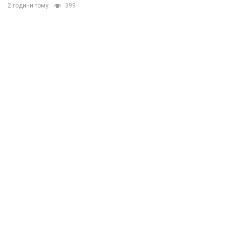
2 години тому
399