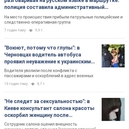
разговаривая на русском языке в маршрутке:
полиция составила административный
протокол. Видео
На место происшествия прибыли патрульные полицейские и
следственно-оперативная группа
7 годин тому
9,9 т.
"Воюют, потому что глупы": в
Черновцах водитель автобуса
проявил неуважение к украинским
военным и поплатился за это.
Водителя уволили после конфликта с
Видео
пассажирами и оскорблений в адрес военных
10 годин тому
8,7 т.
"Не следит за сексуальностью": в
Киеве консультант салона красоты
оскорбил женщину после
химиотерапии, разгорелся скандал.
Сотрудник салона оценил внешность
Фото