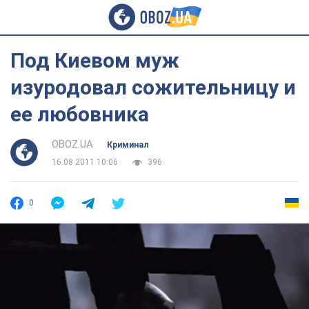
Под Киевом муж
изуродовал сожительницу и
ее любовника
OBOZ.UA
Криминал
16.08.2011 10:06
396
0