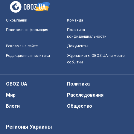
OBOZ.UA
Политика
Мир
Расследования
Блоги
Общество
Регионы Украины
Киев
Харьков
Запорожье
Днепр
Черкассы
Спорт
Футбол
Баскетбол
Хоккей
Бокс
Формула-1