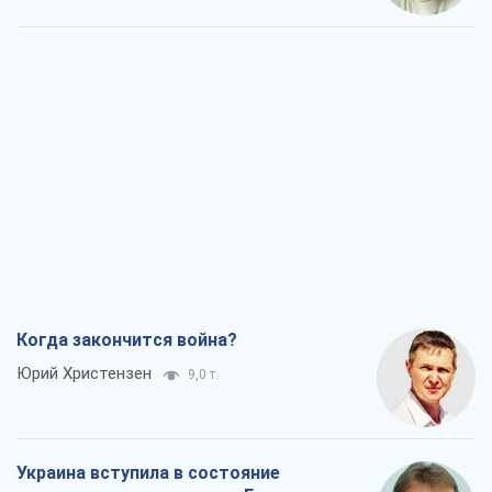
Когда закончится война?
Юрий Христензен
9,0 т.
Украина вступила в состояние
экономического кризиса. Есть ли свет
в конце туннеля?
Вадим Денисенко
7,4 т.
Чей будет Крым, тот и победит (NSJ), а
украинских футбольных чиновников
могут назвать убийцами
Александр Кирш
7,1 т.
Запад проспал угрозу: Россия может