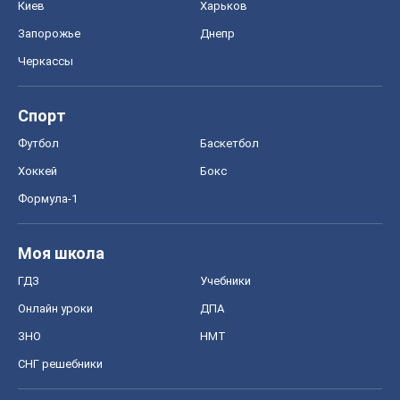
Моя школа
ГДЗ
Учебники
Онлайн уроки
ДПА
ЗНО
НМТ
СНГ решебники
Авто
Тест Драйв
Электромобили
Акции
Сервис
Food Oboz
Рецепты
Напитки
Диеты