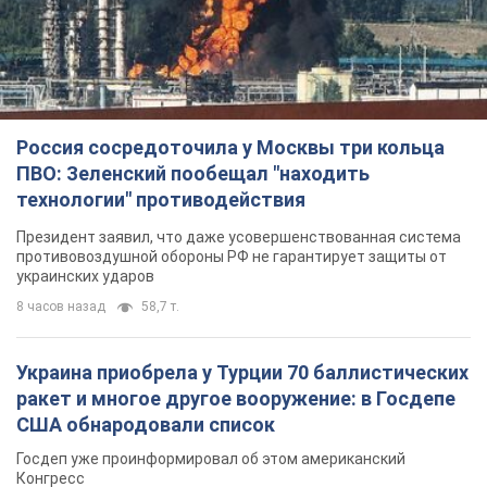
8 часов назад
58,7 т.
Украина приобрела у Турции 70 баллистических
ракет и многое другое вооружение: в Госдепе
США обнародовали список
Госдеп уже проинформировал об этом американский
Конгресс
9 часов назад
12,2 т.
"Нас услышали лишь одним ухом": в городах
Украины уже 24-й день подряд проходят
митинги в поддержку Федорова. Фото и видео
Антиправительственные выступления с требованием
вернуть Федорова продолжаются до сих пор
9 часов назад
4,8 т.