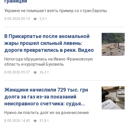
Женщине начислили 729 тыс. грн
долга за газ из-за показаний
неисправного счетчика: судья
вынес неожиданное решение
Нужно ли платить долг из-за доначисления
8.08.2026 14:43
31,8 т.