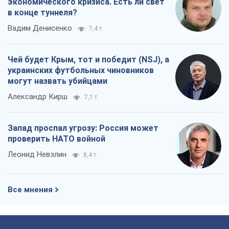
проверить НАТО войной
Леонид Невзлин
8,4 т.
Все мнения
О компании
Команда
Правовая информация
Политика
конфиденциальности
Реклама на сайте
Документы
Редакционная политика
Журналисты OBOZ.UA на месте
событий