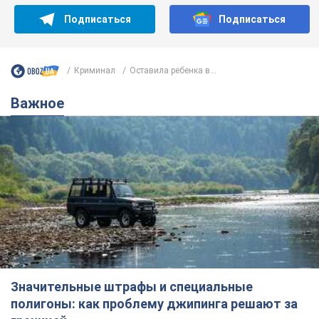
Значительные штрафы и специальные
полигоны: как проблему джипинга решают за
границей
Украине не помешает взять пример со стран Европы
8.08.2026 05:10
2,5 т.
В Прикарпатье после аномальной
жары прошел сильный ливень:
дороги превратились в реки. Видео
Непогода обрушилась на Ивано-Франковскую
область и курортный Буковель
8.08.2026 09:27
36,3 т.