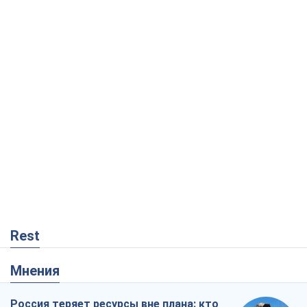
Rest
Мнения
Россия теряет ресурсы вне плана: кто
на самом деле диктует темп войны
Сергей Мисюра
8,4 т.
"Мы уже переживали и худшее":
Украине не стоит поддаваться
отчаянию из-за ракетного террора
Сергей Марченко, эксперт
8,0 т.