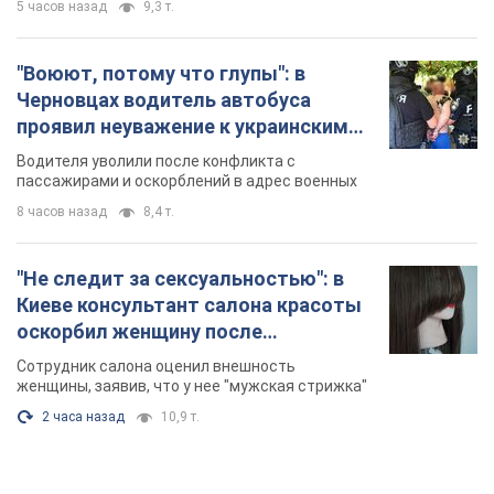
"Не следит за сексуальностью": в
Киеве консультант салона красоты
оскорбил женщину после
химиотерапии, разгорелся скандал.
Сотрудник салона оценил внешность
Фото
женщины, заявив, что у нее "мужская стрижка"
2 часа назад
10,9 т.