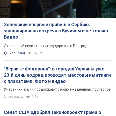
час назад
66,3 т.
"Верните Федорова": в городах Украины уже
23-й день подряд проходят массовые митинги
с плакатами. Фото и видео
Участники акций продолжают серию ежедневных протестов
2 часа назад
1,9 т.
Сенат США одобрил законопроект Грэма о
санкциях против России: что дальше
Документ предусматривает новые экономические
ограничения
час назад
4,2 т.