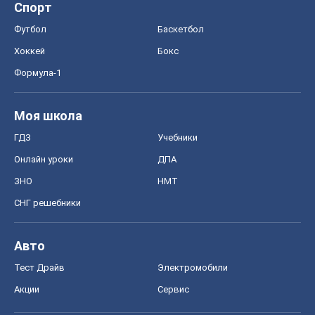
Онлайн уроки
ДПА
ЗНО
НМТ
СНГ решебники
Авто
Тест Драйв
Электромобили
Акции
Сервис
Food Oboz
Рецепты
Напитки
Диеты
Экономика
Рынки и компании
Mакроэкономика