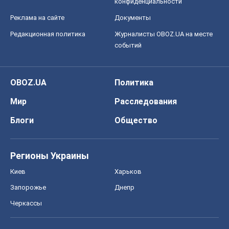
Блоги
Общество
Регионы Украины
Киев
Харьков
Запорожье
Днепр
Черкассы
Спорт
Футбол
Баскетбол
Хоккей
Бокс
Формула-1
Моя школа
ГДЗ
Учебники