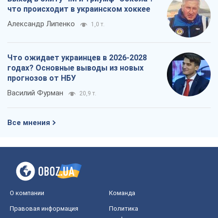
Все мнения
О компании
Команда
Правовая информация
Политика
конфиденциальности
Реклама на сайте
Документы
Редакционная политика
Журналисты OBOZ.UA на месте
событий
OBOZ.UA
Политика
Мир
Расследования