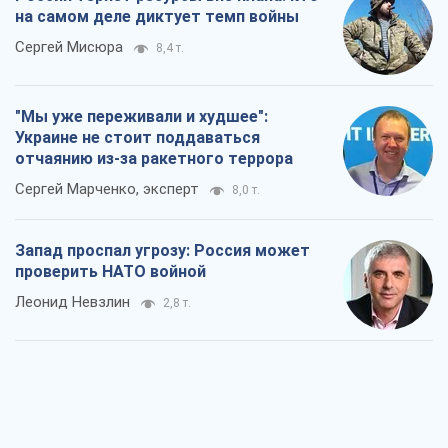
Запад проспал угрозу: Россия может
проверить НАТО войной
Леонид Невзлин
2,8 т.
"Варта" и "Новатор" выдержали
пулеметный обстрел и удар FPV-дрона,