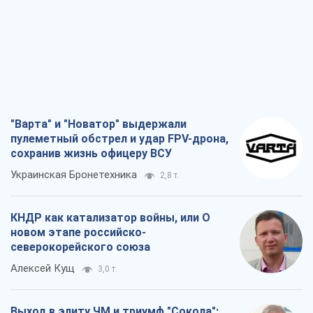
сохранив жизнь офицеру ВСУ
Украинская Бронетехника
2,8 т.
КНДР как катализатор войны, или О
новом этапе российско-
северокорейского союза
Алексей Кущ
3,0 т.
Выход в элиту ЧМ и триумф "Сокола":
что происходит в украинском хоккее
Александр Липенко
1,0 т.
Что ожидает украинцев в 2026-2028
годах? Основные выводы из новых
прогнозов от НБУ
Василий Фурман
20,9 т.