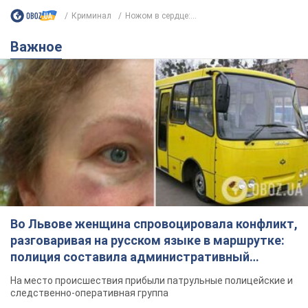
Во Львове женщина спровоцировала конфликт,
разговаривая на русском языке в маршрутке:
полиция составила административный
протокол. Видео
На место происшествия прибыли патрульные полицейские и
следственно-оперативная группа
5 часов назад
9,3 т.
"Воюют, потому что глупы": в
Черновцах водитель автобуса
проявил неуважение к украинским
военным и поплатился за это.
Водителя уволили после конфликта с
Видео
пассажирами и оскорблений в адрес военных
8 часов назад
8,4 т.