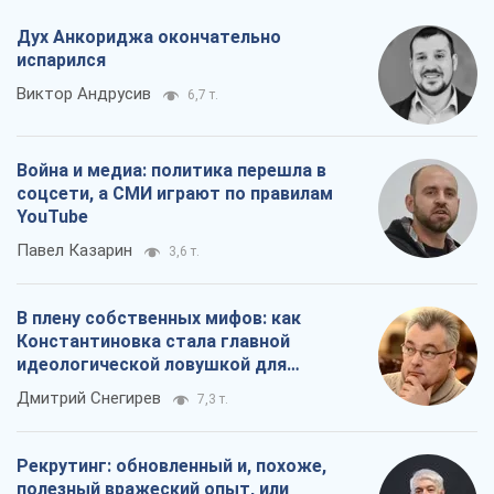
Дух Анкориджа окончательно
испарился
Виктор Андрусив
6,7 т.
Война и медиа: политика перешла в
соцсети, а СМИ играют по правилам
YouTube
Павел Казарин
3,6 т.
В плену собственных мифов: как
Константиновка стала главной
идеологической ловушкой для
российских оккупантов
Дмитрий Снегирев
7,3 т.
Рекрутинг: обновленный и, похоже,
полезный вражеский опыт, или