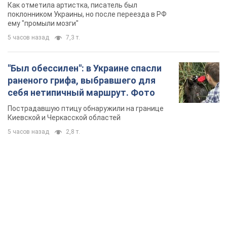
русского не знал, а теперь хочет
Как отметила артистка, писатель был
геноцида украинцев
поклонником Украины, но после переезда в РФ
ему "промыли мозги"
5 часов назад
7,3 т.
"Был обессилен": в Украине спасли
раненого грифа, выбравшего для
себя нетипичный маршрут. Фото
Пострадавшую птицу обнаружили на границе
Киевской и Черкасской областей
5 часов назад
2,8 т.